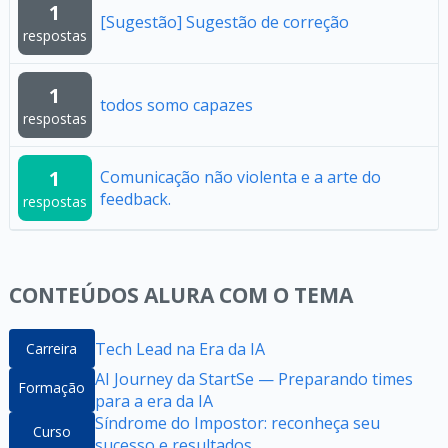
1
[Sugestão] Sugestão de correção
respostas
1
todos somo capazes
respostas
1
Comunicação não violenta e a arte do
feedback.
respostas
CONTEÚDOS ALURA COM O TEMA
Tech Lead na Era da IA
Carreira
AI Journey da StartSe — Preparando times
Formação
para a era da IA
Síndrome do Impostor: reconheça seu
Curso
sucesso e resultados