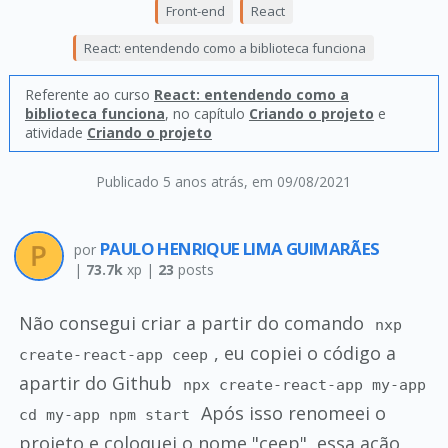
Front-end
React
React: entendendo como a biblioteca funciona
Referente ao curso
React: entendendo como a
biblioteca funciona
, no capítulo
Criando o projeto
e
atividade
Criando o projeto
Publicado 5 anos atrás
, em 09/08/2021
PAULO HENRIQUE LIMA GUIMARÃES
por
|
73.7k
xp |
23
posts
Não consegui criar a partir do comando
nxp
, eu copiei o código a
create-react-app ceep
apartir do Github
npx create-react-app my-app
Após isso renomeei o
cd my-app npm start
projeto e coloquei o nome "ceep", essa ação