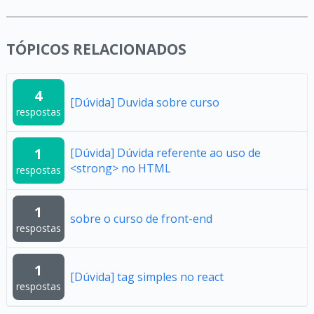
TÓPICOS RELACIONADOS
4
[Dúvida] Duvida sobre curso
respostas
1
[Dúvida] Dúvida referente ao uso de
<strong> no HTML
respostas
1
sobre o curso de front-end
respostas
1
[Dúvida] tag simples no react
respostas