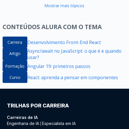
Mostrar mais tópicos
CONTEÚDOS ALURA COM O TEMA
Desenvolvimento Front-End React
Carreira
Async/await no JavaScript: o que é e quando
Artigo
usar?
Angular 19: primeiros passos
Formação
React: aprenda a pensar em componentes
Curso
TRILHAS POR CARREIRA
Carreiras de IA
Engenharia de IA
Especialista em IA
|