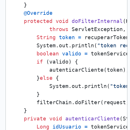
    }

@Override
protected
void
doFilterInternal
(H
throws
 ServletException, 
String
token
=
 recuperarToken
        System.out.println(
"token rec
boolean
valido
=
 tokenService
if
 (valido) {

            autenticarCliente(token);

        }
else
 {

            System.out.println(
"token
        }

        filterChain.doFilter(request, 
    }

private
void
autenticarCliente
(St
Long
idUsuario
=
 tokenService