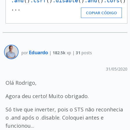
.and
()
.csrf
()
.disable
()
.and
()
.cors
()

...
COPIAR CÓDIGO
Eduardo
por
|
182.5k
xp |
31
posts
31/05/2020
Olá Rodrigo,
Agora deu certo! Muito obrigado.
Só tive que inverter, pois o STS não reconhecia
o .and após o .disable. Coloquei antes e
funcionou...