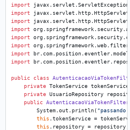
import
import
import
import
import
import
import
import
 br.com.position.eventler.repos
public
class
AutenticacaoViaTokenFilt
private
 TokenService tokenService;
private
 UsuarioRepository reposito
public
AutenticacaoViaTokenFilter
        System.out.println(
"passando 
this
.tokenService = tokenServi
this
.repository = repository;
