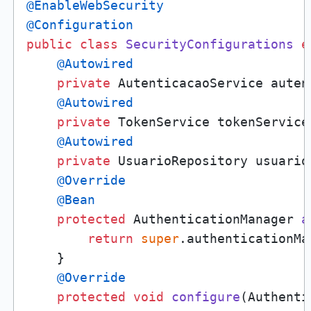
@EnableWebSecurity
@Configuration
public
class
SecurityConfigurations
e
@Autowired
private
 AutenticacaoService auten
@Autowired
private
 TokenService tokenService;
@Autowired
private
 UsuarioRepository usuario
@Override
@Bean
protected
 AuthenticationManager 
a
return
super
.authenticationMa
    }

@Override
protected
void
configure
(Authenti