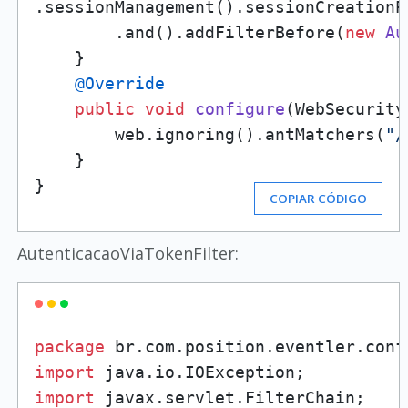
.sessionManagement().sessionCreationP
        .and().addFilterBefore(
new
Au
    }

@Override
public
void
configure
(WebSecurity
        web.ignoring().antMatchers(
"/
    }

}
COPIAR CÓDIGO
AutenticacaoViaTokenFilter:
package
import
import