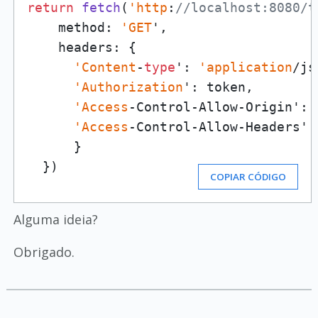
return
fetch
(
'http
:
//localhost:8080/t
    method: 
'GET
',

    headers: {

'Content
-
type
': 
'application
/js
'Authorization
': token,

'Access
-Control-Allow-Origin': 
'Access
-Control-Allow-Headers':
      }

  })
COPIAR CÓDIGO
Alguma ideia?
Obrigado.