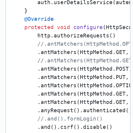
        auth.userDetailsService(auten
    }

@Override
protected
void
configure
(HttpSecu
        http.authorizeRequests()

//.antMatchers(HttpMethod.OPT
        .antMatchers(HttpMethod.GET, 
//.antMatchers(HttpMethod.GET
        .antMatchers(HttpMethod.POST,
        .antMatchers(HttpMethod.PUT, 
        .antMatchers(HttpMethod.OPTIO
        .antMatchers(HttpMethod.GET, 
        .antMatchers(HttpMethod.GET, 
        .anyRequest().authenticated() 
//.and().formLogin() 
        .and().csrf().disable() 
