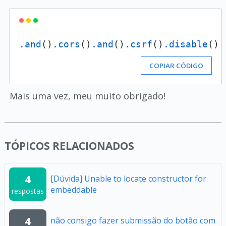
.and
()
.cors
()
.and
()
.csrf
()
.disable
()
COPIAR CÓDIGO
Mais uma vez, meu muito obrigado!
TÓPICOS RELACIONADOS
4
[Dúvida] Unable to locate constructor for
embeddable
respostas
4
não consigo fazer submissão do botão com