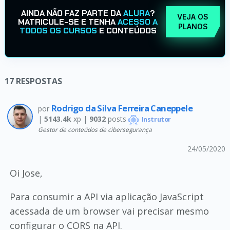
AINDA NÃO FAZ PARTE DA
ALURA
?
VEJA OS
MATRICULE-SE E TENHA
ACESSO A
PLANOS
TODOS OS CURSOS
E CONTEÚDOS
17
RESPOSTAS
Rodrigo da Silva Ferreira Caneppele
por
|
5143.4k
xp |
9032
posts
Instrutor
Gestor de conteúdos de cibersegurança
24/05/2020
Oi Jose,
Para consumir a API via aplicação JavaScript
acessada de um browser vai precisar mesmo
configurar o CORS na API.