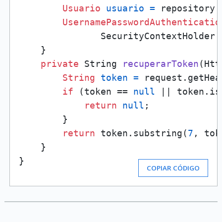
Usuario
usuario
=
 repository.
UsernamePasswordAuthenticatio
               SecurityContextHolder.
    }

private
 String 
recuperarToken
(Htt
String
token
=
 request.getHea
if
 (token == 
null
 || token.is
return
null
;

        }

return
 token.substring(
7
, tok
    }

}
COPIAR CÓDIGO