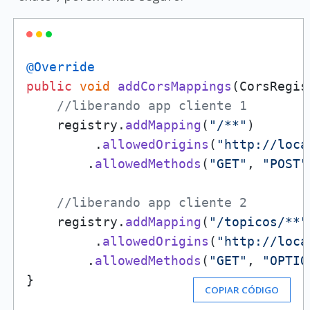
@Override
public
void
addCorsMappings
(
CorsRegis
//liberando app cliente 1
    registry.
addMapping
(
"/**"
)

         .
allowedOrigins
(
"http://loca
        .
allowedMethods
(
"GET"
, 
"POST"
//liberando app cliente 2
    registry.
addMapping
(
"/topicos/**"
         .
allowedOrigins
(
"http://loca
        .
allowedMethods
(
"GET"
, 
"OPTIO
}
COPIAR CÓDIGO