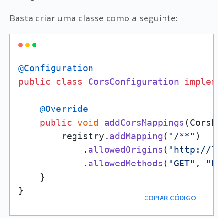
Basta criar uma classe como a seguinte:
@Configuration
public
class
CorsConfiguration
implem
@Override
public
void
addCorsMappings
(
CorsR
        registry.
addMapping
(
"/**"
)

            .
allowedOrigins
(
"http://l
            .
allowedMethods
(
"GET"
, 
"P
    }

}
COPIAR CÓDIGO