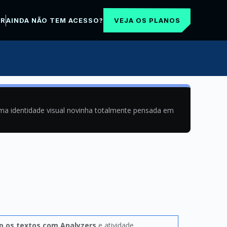
VEJA OS PLANOS
AR
AINDA NÃO TEM ACESSO?
uma identidade visual novinha totalmente pensada em
 os textos com Analyzers
e atividade