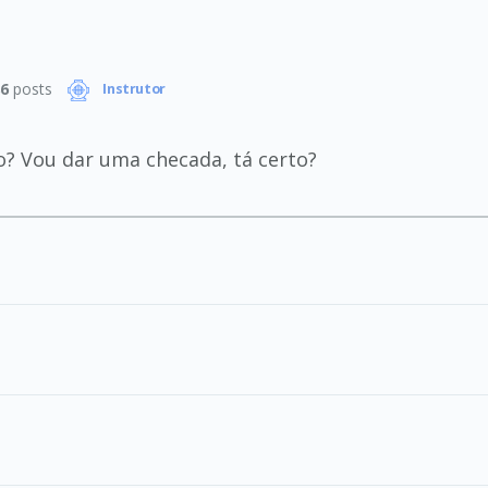
6
posts
Instrutor
to? Vou dar uma checada, tá certo?