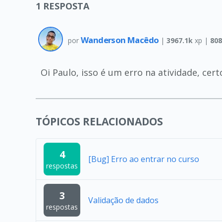
1
RESPOSTA
Wanderson Macêdo
por
|
3967.1k
xp |
808
Oi Paulo, isso é um erro na atividade, cer
TÓPICOS RELACIONADOS
4
[Bug] Erro ao entrar no curso
respostas
3
Validação de dados
respostas