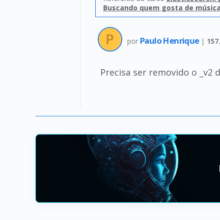
Buscando quem gosta de músic
Paulo Henrique
por
|
157
Precisa ser removido o _v2 d