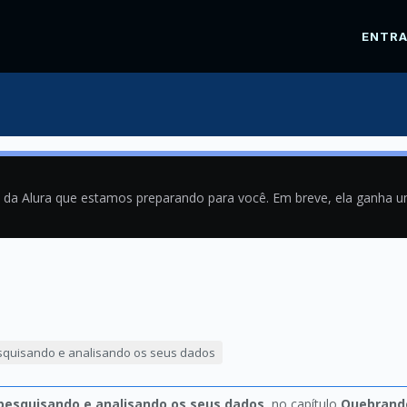
ENTR
a da Alura que estamos preparando para você. Em breve, ela ganha 
8
esquisando e analisando os seus dados
 pesquisando e analisando os seus dados
, no capítulo
Quebrando