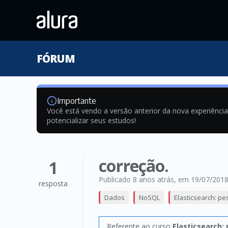
FÓRUM
Importante
Você está vendo a versão anterior da nova experiênci
potencializar seus estudos!
correção.
1
Publicado 8 anos atrás
, em 19/07/201
resposta
Dados
NoSQL
Elasticsearch: p
Referente ao curso
Elasticsearch: