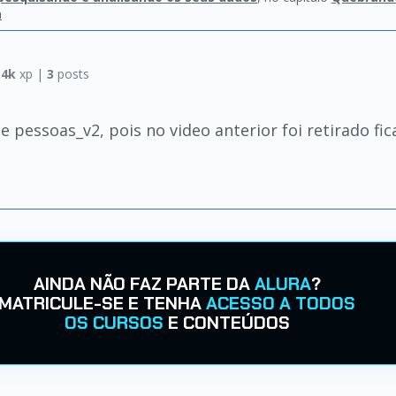
a
.4k
xp |
3
posts
e pessoas_v2, pois no video anterior foi retirado f
AINDA NÃO FAZ PARTE DA
ALURA
?
MATRICULE-SE E TENHA
ACESSO A TODOS
OS CURSOS
E CONTEÚDOS