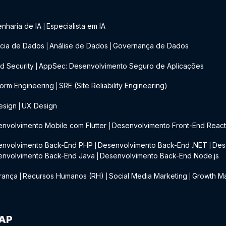
nharia de IA
Especialista em IA
|
cia de Dados
Análise de Dados
Governança de Dados
|
|
d Security
AppSec: Desenvolvimento Seguro de Aplicações
|
form Engineering
SRE (Site Reliability Engineering)
|
esign
UX Design
|
nvolvimento Mobile com Flutter
Desenvolvimento Front-End Reac
|
envolvimento Back-End PHP
Desenvolvimento Back-End .NET
Des
|
|
envolvimento Back-End Java
Desenvolvimento Back-End Node.js
|
rança
Recursos Humanos (RH)
Social Media Marketing
Growth Ma
|
|
|
IAP