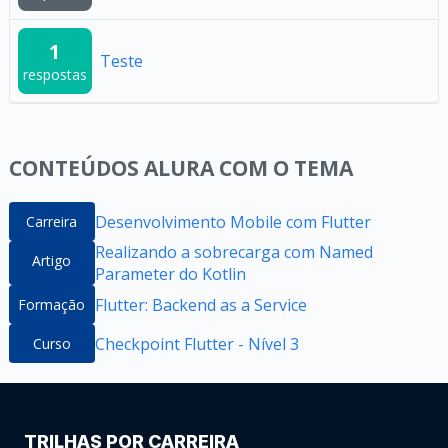
1
Teste
respostas
CONTEÚDOS ALURA COM O TEMA
Desenvolvimento Mobile com Flutter
Carreira
Realizando a sobrecarga com Named
Artigo
Parameter do Kotlin
Flutter: Backend as a Service
Formação
Checkpoint Flutter - Nível 3
Curso
TRILHAS POR CARREIRA