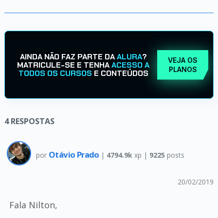
AINDA NÃO FAZ PARTE DA
ALURA
?
VEJA OS
MATRICULE-SE E TENHA
ACESSO A
PLANOS
TODOS OS CURSOS
E CONTEÚDOS
4
RESPOSTAS
Otávio Prado
por
|
4794.9k
xp |
9225
posts
20/02/2019
Fala Nilton,