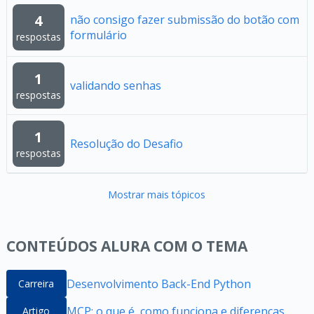
4
não consigo fazer submissão do botão com
formulário
respostas
1
validando senhas
respostas
1
Resolução do Desafio
respostas
Mostrar mais tópicos
CONTEÚDOS ALURA COM O TEMA
Desenvolvimento Back-End Python
Carreira
MCP: o que é, como funciona e diferenças
Artigo