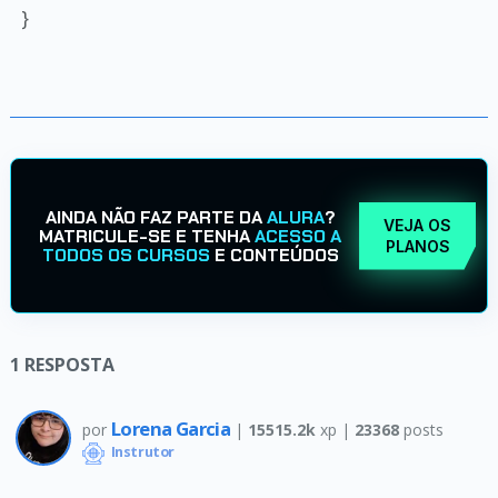
}
AINDA NÃO FAZ PARTE DA
ALURA
?
VEJA OS
MATRICULE-SE E TENHA
ACESSO A
PLANOS
TODOS OS CURSOS
E CONTEÚDOS
1
RESPOSTA
Lorena Garcia
por
|
15515.2k
xp |
23368
posts
Instrutor