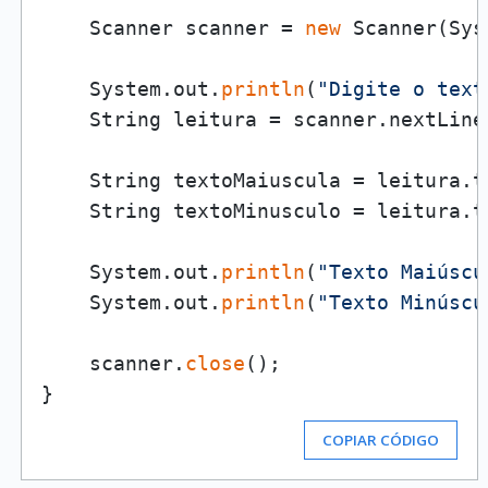
    Scanner scanner = 
new
 Scanner(Sys
    System.out.
println
(
"Digite o text
    String leitura = scanner.nextLine(
    String textoMaiuscula = leitura.to
    String textoMinusculo = leitura.to
    System.out.
println
(
"Texto Maiúscu
    System.out.
println
(
"Texto Minúscu
    scanner.
close
();

COPIAR CÓDIGO