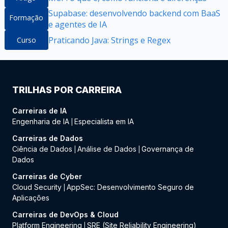
Supabase: desenvolvendo backend com BaaS
Formação
e agentes de IA
Praticando Java: Strings e Regex
Curso
TRILHAS POR CARREIRA
Carreiras de IA
Engenharia de IA
Especialista em IA
|
Carreiras de Dados
Ciência de Dados
Análise de Dados
Governança de
|
|
Dados
Carreiras de Cyber
Cloud Security
AppSec: Desenvolvimento Seguro de
|
Aplicações
Carreiras de DevOps & Cloud
Platform Engineering
SRE (Site Reliability Engineering)
|