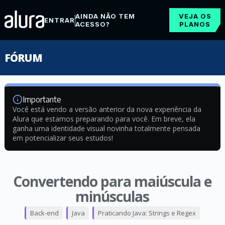
AINDA NÃO TEM
VEJA OS
ENTRAR
ACESSO?
PLANOS
FÓRUM
Importante
Você está vendo a versão anterior da nova experiência da
Alura que estamos preparando para você. Em breve, ela
ganha uma identidade visual novinha totalmente pensada
em potencializar seus estudos!
Convertendo para maiúscula e
minúsculas
Back-end
Java
Praticando Java: Strings e Regex