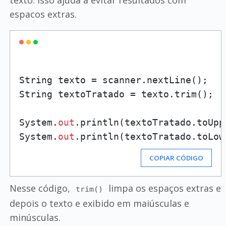
texto. Isso ajuda a evitar resultados com
espacos extras.
String texto = scanner.nextLine();

String textoTratado = texto.trim();

System.
out
.println(textoTratado.toUppe
System.
out
COPIAR CÓDIGO
Nesse código,
limpa os espaços extras e
trim()
depois o texto e exibido em maiúsculas e
minúsculas.