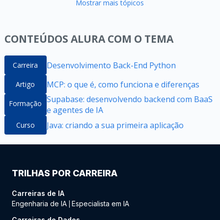
Mostrar mais tópicos
CONTEÚDOS ALURA COM O TEMA
Desenvolvimento Back-End Python
Carreira
MCP: o que é, como funciona e diferenças
Artigo
Supabase: desenvolvendo backend com BaaS
Formação
e agentes de IA
Java: criando a sua primeira aplicação
Curso
TRILHAS POR CARREIRA
Carreiras de IA
Engenharia de IA
Especialista em IA
|
Carreiras de Dados