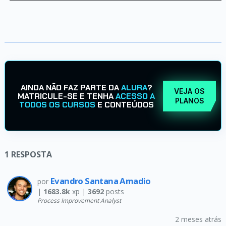
AINDA NÃO FAZ PARTE DA
ALURA
?
VEJA OS
MATRICULE-SE E TENHA
ACESSO A
PLANOS
TODOS OS CURSOS
E CONTEÚDOS
1
RESPOSTA
Evandro Santana Amadio
por
|
1683.8k
xp |
3692
posts
Process Improvement Analyst
2 meses atrás