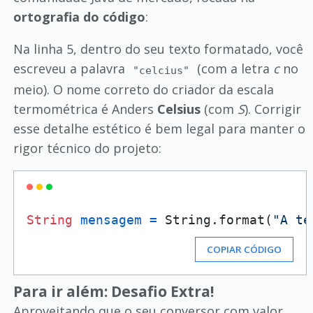
ortografia do código
:
Na linha 5, dentro do seu texto formatado, você
escreveu a palavra
(com a letra
c
no
"celcius"
meio). O nome correto do criador da escala
termométrica é Anders
Celsius
(com
S
). Corrigir
esse detalhe estético é bem legal para manter o
rigor técnico do projeto:
String
mensagem
=
 String.format(
"A te
COPIAR CÓDIGO
Para ir além: Desafio Extra!
Aproveitando que o seu conversor com valor