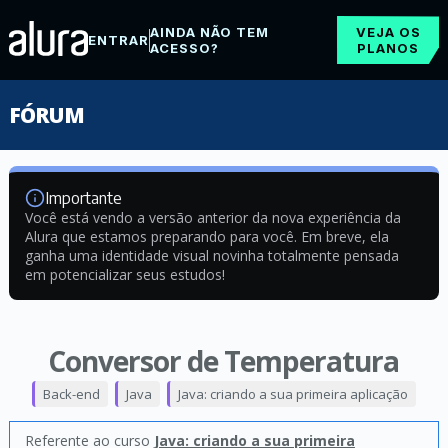
AINDA NÃO TEM
VEJA OS
ENTRAR
ACESSO?
PLANOS
FÓRUM
Importante
Você está vendo a versão anterior da nova experiência da
Alura que estamos preparando para você. Em breve, ela
ganha uma identidade visual novinha totalmente pensada
em potencializar seus estudos!
Conversor de Temperatura
Back-end
Java
Java: criando a sua primeira aplicação
Referente ao curso
Java: criando a sua primeira