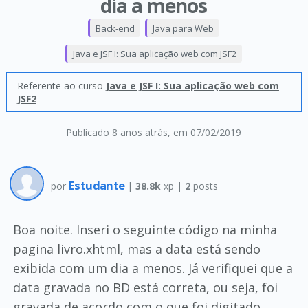
dia a menos
Back-end
Java para Web
Java e JSF I: Sua aplicação web com JSF2
Referente ao curso
Java e JSF I: Sua aplicação web com
JSF2
Publicado 8 anos atrás
, em 07/02/2019
Estudante
por
|
38.8k
xp |
2
posts
Boa noite. Inseri o seguinte código na minha
pagina livro.xhtml, mas a data está sendo
exibida com um dia a menos. Já verifiquei que a
data gravada no BD está correta, ou seja, foi
gravada de acordo com o que foi digitado.