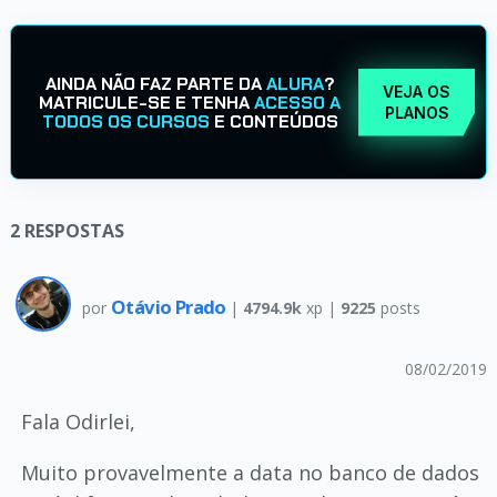
AINDA NÃO FAZ PARTE DA
ALURA
?
VEJA OS
MATRICULE-SE E TENHA
ACESSO A
PLANOS
TODOS OS CURSOS
E CONTEÚDOS
2
RESPOSTAS
Otávio Prado
por
|
4794.9k
xp |
9225
posts
08/02/2019
Fala Odirlei,
Muito provavelmente a data no banco de dados