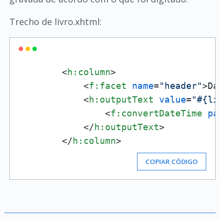
Trecho de livro.xhtml:
<
h:column
>
<
f:facet
name
=
"header"
>
Da
<
h:outputText
value
=
"#{li
<
f:convertDateTime
pa
</
h:outputText
>
</
h:column
>
COPIAR CÓDIGO