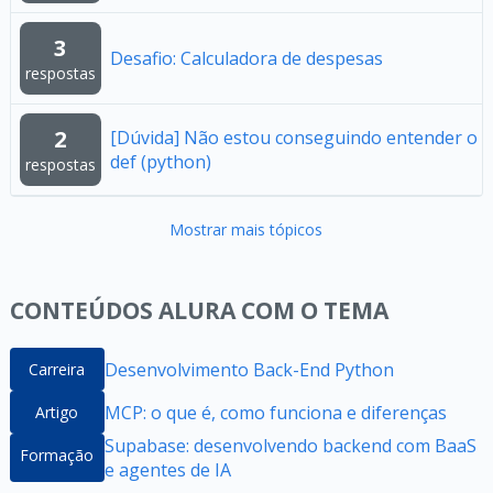
3
Desafio: Calculadora de despesas
respostas
2
[Dúvida] Não estou conseguindo entender o
def (python)
respostas
Mostrar mais tópicos
CONTEÚDOS ALURA COM O TEMA
Desenvolvimento Back-End Python
Carreira
MCP: o que é, como funciona e diferenças
Artigo
Supabase: desenvolvendo backend com BaaS
Formação
e agentes de IA