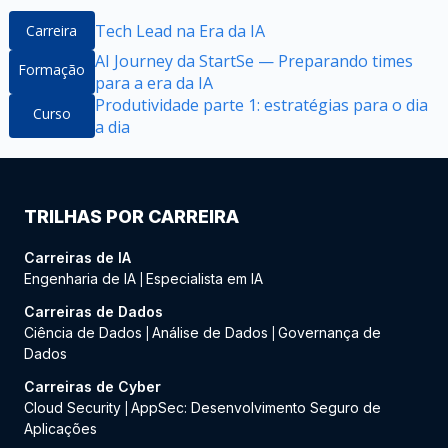
Tech Lead na Era da IA
Carreira
AI Journey da StartSe — Preparando times
Formação
para a era da IA
Produtividade parte 1: estratégias para o dia
Curso
a dia
TRILHAS POR CARREIRA
Carreiras de IA
Engenharia de IA
Especialista em IA
|
Carreiras de Dados
Ciência de Dados
Análise de Dados
Governança de
|
|
Dados
Carreiras de Cyber
Cloud Security
AppSec: Desenvolvimento Seguro de
|
Aplicações