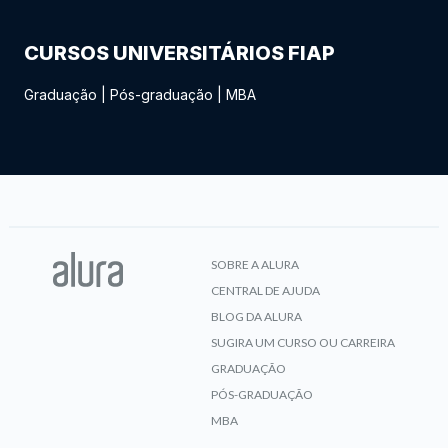
CURSOS UNIVERSITÁRIOS FIAP
Graduação
|
Pós-graduação
|
MBA
SOBRE A ALURA
CENTRAL DE AJUDA
BLOG DA ALURA
SUGIRA UM CURSO OU CARREIRA
GRADUAÇÃO
PÓS-GRADUAÇÃO
MBA