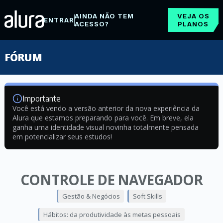
AINDA NÃO TEM
VEJA OS
ENTRAR
ACESSO?
PLANOS
FÓRUM
Importante
Você está vendo a versão anterior da nova experiência da
Alura que estamos preparando para você. Em breve, ela
ganha uma identidade visual novinha totalmente pensada
em potencializar seus estudos!
CONTROLE DE NAVEGADOR
Gestão & Negócios
Soft Skills
Hábitos: da produtividade às metas pessoais