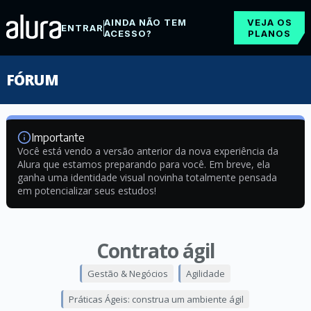
AINDA NÃO TEM
VEJA OS
ENTRAR
ACESSO?
PLANOS
FÓRUM
Importante
Você está vendo a versão anterior da nova experiência da
Alura que estamos preparando para você. Em breve, ela
ganha uma identidade visual novinha totalmente pensada
em potencializar seus estudos!
Contrato ágil
Gestão & Negócios
Agilidade
Práticas Ágeis: construa um ambiente ágil