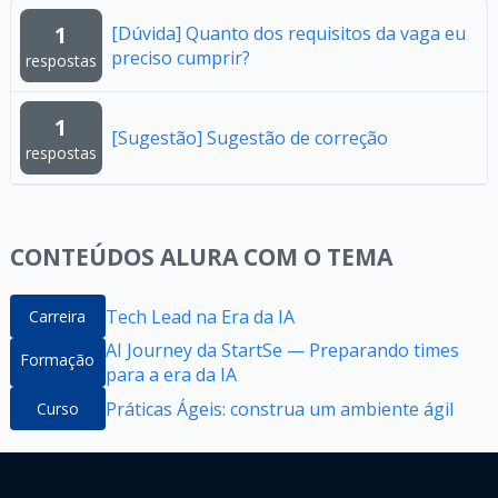
1
[Dúvida] Quanto dos requisitos da vaga eu
preciso cumprir?
respostas
1
[Sugestão] Sugestão de correção
respostas
CONTEÚDOS ALURA COM O TEMA
Tech Lead na Era da IA
Carreira
AI Journey da StartSe — Preparando times
Formação
para a era da IA
Práticas Ágeis: construa um ambiente ágil
Curso