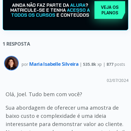
AINDA NÃO FAZ PARTE DA
ALURA
?
VEJA OS
MATRICULE-SE E TENHA
ACESSO A
PLANOS
TODOS OS CURSOS
E CONTEÚDOS
1
RESPOSTA
Maria Isabelle Silveira
por
|
535.8k
xp |
877
posts
02/07/2024
Olá, Joel. Tudo bem com você?
Sua abordagem de oferecer uma amostra de
baixo custo e complexidade é uma ideia
interessante para demonstrar valor ao cliente.