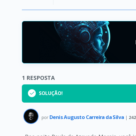
1
RESPOSTA
SOLUÇÃO!
Denis Augusto Carreira da Silva
por
|
24