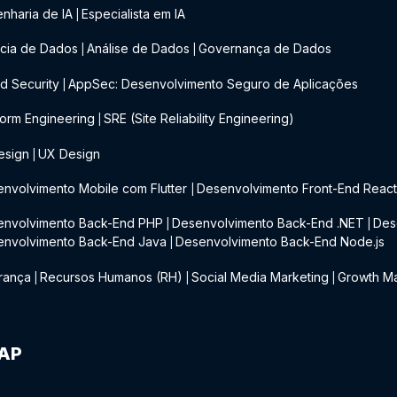
nharia de IA
Especialista em IA
|
cia de Dados
Análise de Dados
Governança de Dados
|
|
d Security
AppSec: Desenvolvimento Seguro de Aplicações
|
form Engineering
SRE (Site Reliability Engineering)
|
esign
UX Design
|
nvolvimento Mobile com Flutter
Desenvolvimento Front-End Reac
|
envolvimento Back-End PHP
Desenvolvimento Back-End .NET
Des
|
|
envolvimento Back-End Java
Desenvolvimento Back-End Node.js
|
rança
Recursos Humanos (RH)
Social Media Marketing
Growth Ma
|
|
|
IAP