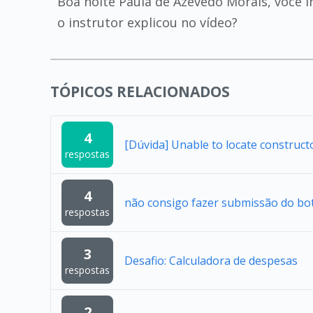
Boa noite Paula de Azevedo Morais, você 
o instrutor explicou no vídeo?
TÓPICOS RELACIONADOS
4
[Dúvida] Unable to locate construc
respostas
4
não consigo fazer submissão do bo
respostas
3
Desafio: Calculadora de despesas
respostas
2