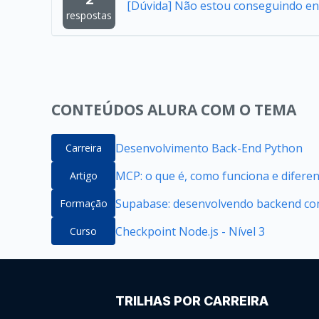
[Dúvida] Não estou conseguindo en
respostas
CONTEÚDOS ALURA COM O TEMA
Desenvolvimento Back-End Python
Carreira
MCP: o que é, como funciona e difere
Artigo
Supabase: desenvolvendo backend com
Formação
Checkpoint Node.js - Nível 3
Curso
TRILHAS POR CARREIRA