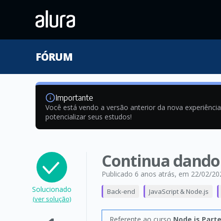
FÓRUM
Importante
Você está vendo a versão anterior da nova experiênci
potencializar seus estudos!
Continua dando
Publicado 6 anos atrás
, em 22/02/20
Solucionado
Back-end
JavaScript & Node.js
(ver solução)
Referente ao curso
Node.js Part