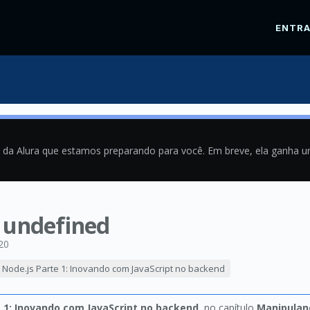
ENTR
a da Alura que estamos preparando para você. Em breve, ela ganha 
 undefined
20
Node.js Parte 1: Inovando com JavaScript no backend
e 1: Inovando com JavaScript no backend
, no capítulo
Manipulan