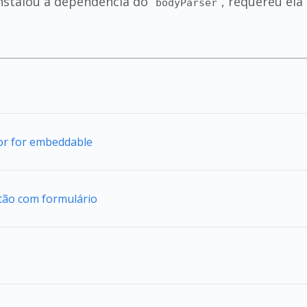
instalou a dependência do
, requereu ela
bodyParser
tor for embeddable
tão com formulário