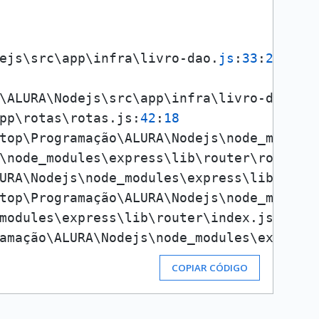
ejs\src\app\infra\livro-dao.
js
:
33
:
23
)

\ALURA\Nodejs\src\app\infra\livro-dao.
js
pp\rotas\rotas.js:
42
:
18
top\Programação\ALURA\Nodejs\node_module
\node_modules\express\lib\router\route.
j
URA\Nodejs\node_modules\express\lib\rout
top\Programação\ALURA\Nodejs\node_module
modules\express\lib\router\index.js:
281
:
amação\ALURA\Nodejs\node_modules\express
COPIAR CÓDIGO