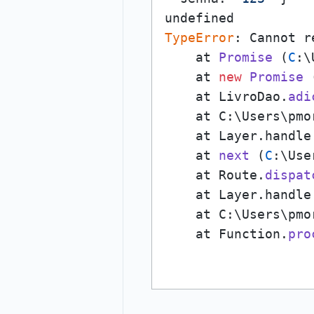
TypeError
: Cannot r
    at 
Promise
 (
C
:\
    at 
new
Promise
 
    at LivroDao.
adi
    at C:\Users\pmo
    at Layer.handle
    at 
next
 (
C
:\Use
    at Route.
dispat
    at Layer.handle
    at C:\Users\pmo
    at Function.
pro