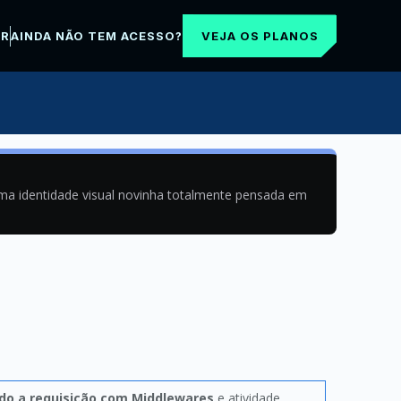
VEJA OS PLANOS
AR
AINDA NÃO TEM ACESSO?
uma identidade visual novinha totalmente pensada em
do a requisição com Middlewares
e atividade