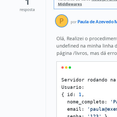
1
Middlewares
resposta
Paula de Azevedo 
por
Olá, Realizei o procedimen
undefined na minha linha de
página /livros, mas dá err
Servidor rodando na
Usuario:

{ id: 
1
,

  nome_completo: 
'P
  email: 
'paula@exe
  senha: 
'123'
 }
