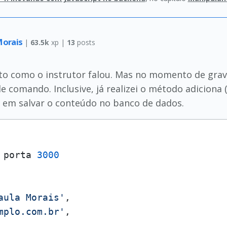
Morais
|
63.5k
xp |
13
posts
to como o instrutor falou. Mas no momento de gravar
 comando. Inclusive, já realizei o método adiciona () 
o em salvar o conteúdo no banco de dados.
 porta 
3000
aula Morais'
,

mplo.com.br'
,
