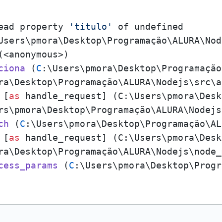
ead property 
'titulo'
 of undefined

Users\pmora\Desktop\Programação\ALURA\Nod
(<anonymous>)

ciona
 (
C
:\Users\pmora\Desktop\Programação
ra\Desktop\Programação\ALURA\Nodejs\src\a
 [
as
 handle_request] (C:\Users\pmora\Desk
rs\pmora\Desktop\Programação\ALURA\Nodejs
ch
 (
C
:\Users\pmora\Desktop\Programação\AL
 [
as
 handle_request] (C:\Users\pmora\Desk
ra\Desktop\Programação\ALURA\Nodejs\node_
cess_params
 (
C
:\Users\pmora\Desktop\Progr