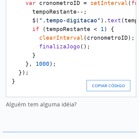
var
 cronometroID = 
setInterval
(
fu
      tempoRestante--;

      $(
".tempo-digitacao"
).
text
(temp
if
 (tempoRestante < 
1
) {

clearInterval
(cronometroID);

finalizaJogo
();

      }

    }, 
1000
);

  });

}
COPIAR CÓDIGO
Alguém tem alguma idéia?