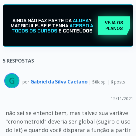
AINDA NÃO FAZ PARTE DA
ALURA
?
VEJA OS
MATRICULE-SE E TENHA
ACESSO A
PLANOS
TODOS OS CURSOS
E CONTEÚDOS
5
RESPOSTAS
Gabriel da Silva Caetano
por
|
50k
xp |
6
posts
15/11/2021
não sei se entendi bem, mas talvez sua variável
"cronometroId" deveria ser global (sugiro o uso
do let) e quando você disparar a função a partir