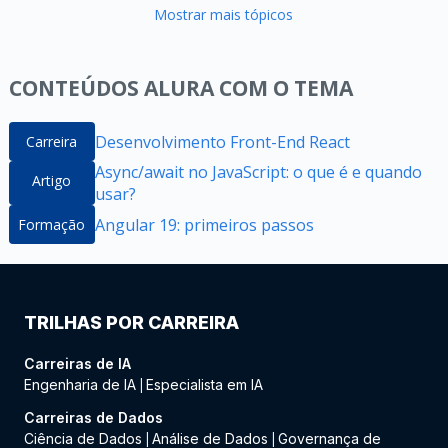
Mostrar mais tópicos
CONTEÚDOS ALURA COM O TEMA
Desenvolvimento Front-End React
Carreira
Async/await no JavaScript: o que é e quando
Artigo
usar?
Angular 19: primeiros passos
Formação
TRILHAS POR CARREIRA
Carreiras de IA
Engenharia de IA
Especialista em IA
|
Carreiras de Dados
Ciência de Dados
Análise de Dados
Governança de
|
|