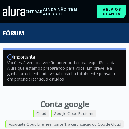
AINDA NÃO TEM
VEJA OS
ENTRAR
ACESSO?
PLANOS
FÓRUM
Importante
Você está vendo a versão anterior da nova experiência da
Alura que estamos preparando para você. Em breve, ela
ganha uma identidade visual novinha totalmente pensada
em potencializar seus estudos!
Conta google
Cloud
Google Cloud Platform
Associate Cloud Engineer parte 1: a certificação do Google Cloud