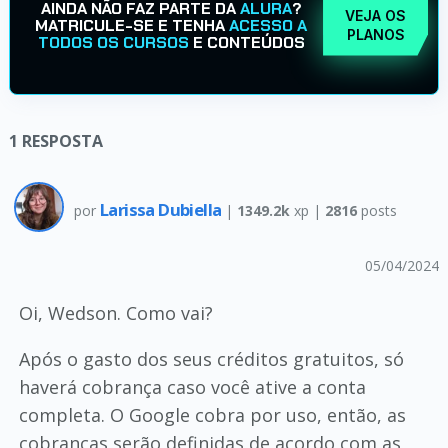
AINDA NÃO FAZ PARTE DA
ALURA
?
VEJA OS
MATRICULE-SE E TENHA
ACESSO A
PLANOS
TODOS OS CURSOS
E CONTEÚDOS
1
RESPOSTA
Larissa Dubiella
por
|
1349.2k
xp |
2816
posts
05/04/2024
Oi, Wedson. Como vai?
Após o gasto dos seus créditos gratuitos, só
haverá cobrança caso você ative a conta
completa. O Google cobra por uso, então, as
cobranças serão definidas de acordo com as