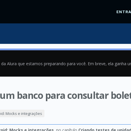
ENTR
a da Alura que estamos preparando para você. Em breve, ela ganha 
um banco para consultar bolet
1
id: Mocks e integrações
oid: Mocks e integrações
, no capítulo
Criando testes de unida