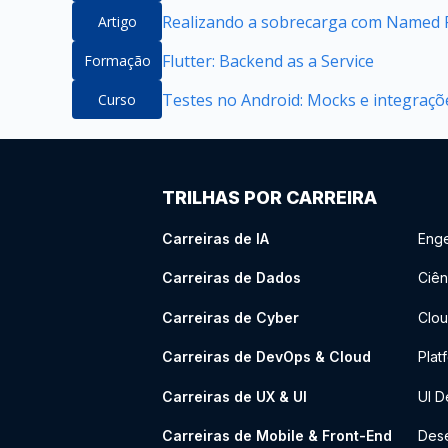
Realizando a sobrecarga com Named P
Artigo
Flutter: Backend as a Service
Formação
Testes no Android: Mocks e integraçõ
Curso
TRILHAS POR CARREIRA
Carreiras de IA
Enge
Carreiras de Dados
Ciên
Carreiras de Cyber
Clou
Carreiras de DevOps & Cloud
Plat
Carreiras de UX & UI
UI D
Carreiras de Mobile & Front-End
Dese