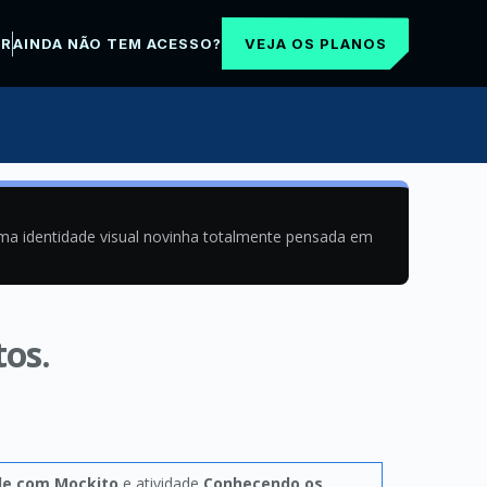
VEJA OS PLANOS
AR
AINDA NÃO TEM ACESSO?
uma identidade visual novinha totalmente pensada em
os.
de com Mockito
e atividade
Conhecendo os