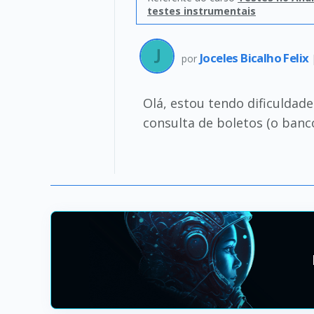
testes instrumentais
Joceles Bicalho Felix
por
Olá, estou tendo dificulda
consulta de boletos (o banc