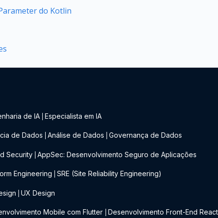
arameter do Kotlin
es
nharia de IA
Especialista em IA
|
cia de Dados
Análise de Dados
Governança de Dados
|
|
d Security
AppSec: Desenvolvimento Seguro de Aplicações
|
form Engineering
SRE (Site Reliability Engineering)
|
esign
UX Design
|
nvolvimento Mobile com Flutter
Desenvolvimento Front-End Reac
|