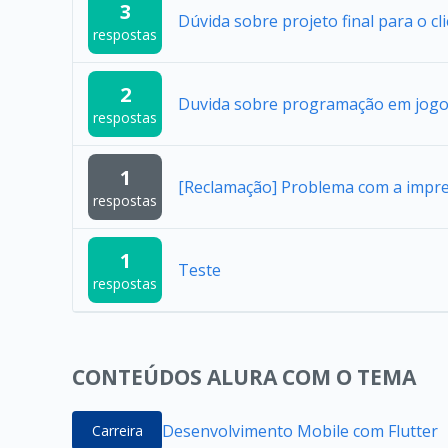
3
Dúvida sobre projeto final para o cl
respostas
2
Duvida sobre programação em jogo
respostas
1
[Reclamação] Problema com a impres
respostas
1
Teste
respostas
CONTEÚDOS ALURA COM O TEMA
Desenvolvimento Mobile com Flutter
Carreira