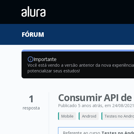
FÓRUM
Importante
Você está vendo a versão anterior da nova experiênci
potencializar seus estudos!
Consumir API de 
1
Publicado 5 anos atrás
, em 24/08/202
resposta
Mobile
Android
Testes no Andro
Referente ao curso
Testes no Andr