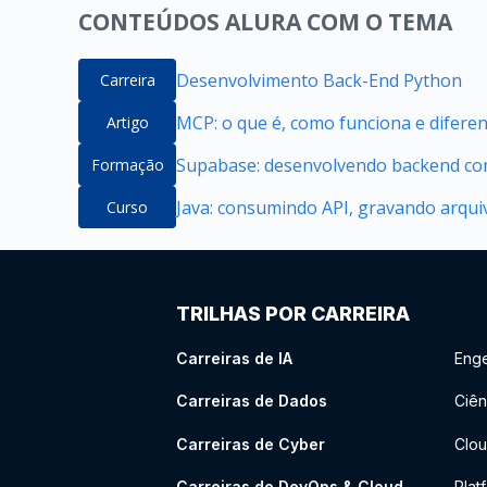
CONTEÚDOS ALURA COM O TEMA
Desenvolvimento Back-End Python
Carreira
MCP: o que é, como funciona e difere
Artigo
Supabase: desenvolvendo backend com
Formação
Java: consumindo API, gravando arqui
Curso
TRILHAS POR CARREIRA
Carreiras de IA
Enge
Carreiras de Dados
Ciên
Carreiras de Cyber
Clou
Carreiras de DevOps & Cloud
Plat