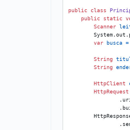
public
class
Princi
public
static
v
Scanner
lei
        System.out.
var
busca
=
String
titu
String
ende
HttpClient
HttpRequest
                .ur
                .bui
        HttpRespons
                .se