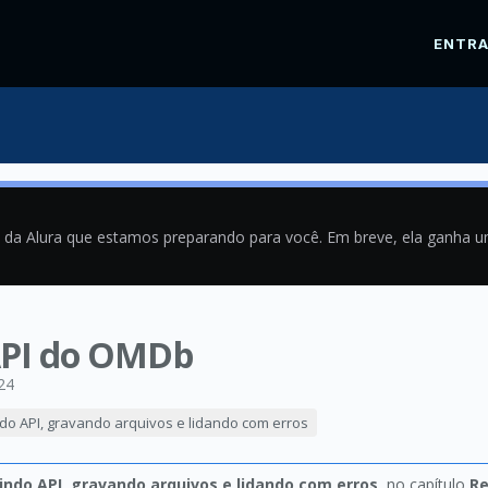
ENTR
a da Alura que estamos preparando para você. Em breve, ela ganha 
API do OMDb
24
do API, gravando arquivos e lidando com erros
indo API, gravando arquivos e lidando com erros
, no capítulo
Re