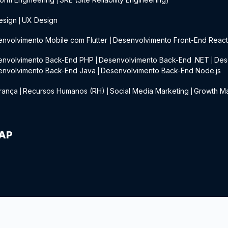
|
esign
UX Design
|
nvolvimento Mobile com Flutter
Desenvolvimento Front-End Reac
|
envolvimento Back-End PHP
Desenvolvimento Back-End .NET
Des
|
|
envolvimento Back-End Java
Desenvolvimento Back-End Node.js
|
rança
Recursos Humanos (RH)
Social Media Marketing
Growth Ma
|
|
|
IAP