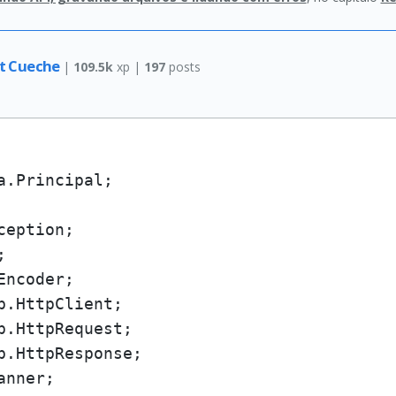
et Cueche
|
109.5k
xp |
197
posts
a.Principal;

nner;
