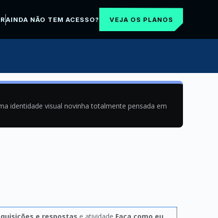
VEJA OS PLANOS
AR
AINDA NÃO TEM ACESSO?
uma identidade visual novinha totalmente pensada em
quisições e respostas
e atividade
Faça como eu