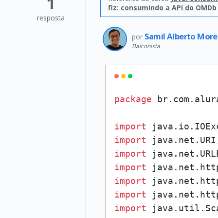
1
fiz: consumindo a API do OMDb
resposta
Samil Alberto Mor
por
Balconista
package
 br.com.alur
import
import
import
import
import
import
import
 java.util.Sca