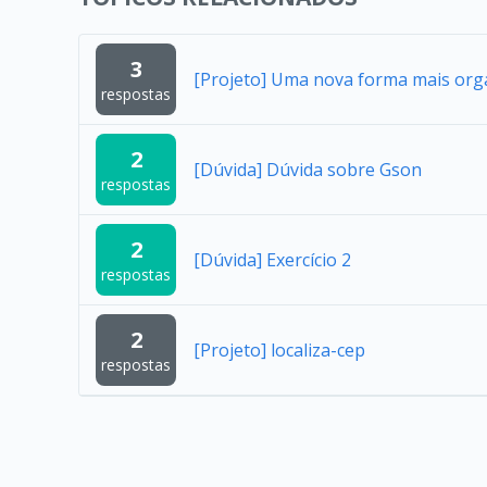
3
[Projeto] Uma nova forma mais org
respostas
2
[Dúvida] Dúvida sobre Gson
respostas
2
[Dúvida] Exercício 2
respostas
2
[Projeto] localiza-cep
respostas