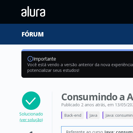
FÓRUM
Importante
Você está vendo a versão anterior da nova experiênci
potencializar seus estudos!
Consumindo a 
Publicado 2 anos atrás
, em 13/05/20
Solucionado
Back-end
Java
Java: consumin
(ver solução)
Referente ao curso
Java: consum