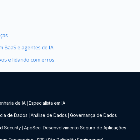
nças
 BaaS e agentes de IA
vos e lidando com erros
nharia de IA
Especialista em IA
|
cia de Dados
Análise de Dados
Governança de Dados
|
|
d Security
AppSec: Desenvolvimento Seguro de Aplicações
|
form Engineering
SRE (Site Reliability Engineering)