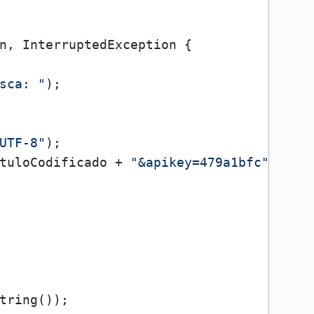
n, InterruptedException {

sca: "
);

UTF-8"
);

tuloCodificado + 
"&apikey=479a1bfc"
;

ring());
