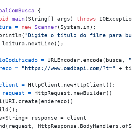
palComBusca
 {

oid
main
(String[] args)
throws
 IOExceptio
tura
=
new
Scanner
(System.in);

println(
"Digite o título do filme para bu
 leitura.nextLine();

loCodificado
=
 URLEncoder.encode(busca, 
"
reco
=
"https://www.omdbapi.com/?t="
 + ti
client
=
 HttpClient.newHttpClient();

request
=
 HttpRequest.newBuilder()

i(URI.create(endereco))

ld();

e<String> response = client

nd(request, HttpResponse.BodyHandlers.ofSt