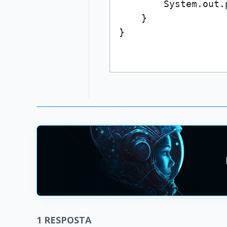
        System.out.
    }

1
RESPOSTA