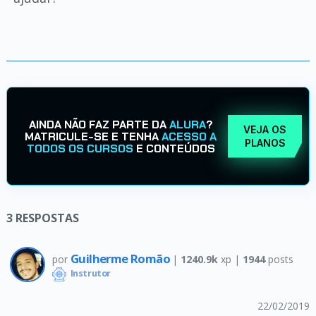
AINDA NÃO FAZ PARTE DA
ALURA
?
VEJA OS
MATRICULE-SE E TENHA
ACESSO A
PLANOS
TODOS OS CURSOS
E CONTEÚDOS
3
RESPOSTAS
Guilherme Romão
por
|
1240.9k
xp |
1944
posts
Instrutor
22/02/2019