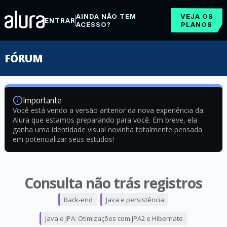
AINDA NÃO TEM
VEJA OS
ENTRAR
ACESSO?
PLANOS
FÓRUM
Importante
Você está vendo a versão anterior da nova experiência da
Alura que estamos preparando para você. Em breve, ela
ganha uma identidade visual novinha totalmente pensada
em potencializar seus estudos!
Consulta não trás registros
Back-end
Java e persistência
Java e JPA: Otimizações com JPA2 e Hibernate