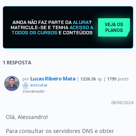
AINDA NÃO FAZ PARTE DA
ALURA
?
VEJA OS
MATRICULE-SE E TENHA
ACESSO A
PLANOS
TODOS OS CURSOS
E CONTEÚDOS
1
RESPOSTA
Lucas Ribeiro Mata
por
|
1226.3k
xp |
1795
posts
Instrutor
Coordenador
28/06/2024
Olá, Alessandro!
Para consultar os servidores DNS e obter