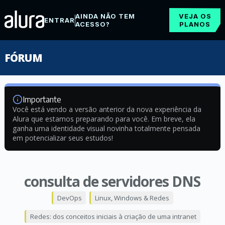
AINDA NÃO TEM
VEJA OS
ENTRAR
ACESSO?
PLANOS
FÓRUM
Importante
Você está vendo a versão anterior da nova experiência da
Alura que estamos preparando para você. Em breve, ela
ganha uma identidade visual novinha totalmente pensada
em potencializar seus estudos!
consulta de servidores DNS
DevOps
Linux, Windows & Redes
Redes: dos conceitos iniciais à criação de uma intranet