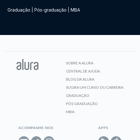
Graduação
|
Pós-graduação
|
MBA
SOBRE A ALURA
CENTRAL DE AJUDA
BLOG DA ALURA
SUGIRA UM CURSO OU CARREIRA
GRADUAÇÃO
PÓS-GRADUAÇÃO
MBA
ACOMPANHE-NOS
APPS