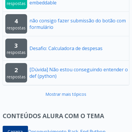
embeddable
respostas
4
não consigo fazer submissão do botão com
formulário
respostas
3
Desafio: Calculadora de despesas
respostas
2
[Dúvida] Não estou conseguindo entender o
def (python)
respostas
Mostrar mais tópicos
CONTEÚDOS ALURA COM O TEMA
Desenvolvimento Back-End Python
Carreira