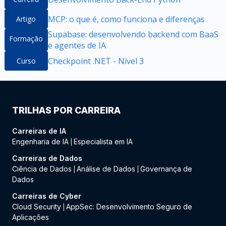
MCP: o que é, como funciona e diferenças
Artigo
Supabase: desenvolvendo backend com BaaS
Formação
e agentes de IA
Checkpoint .NET - Nível 3
Curso
TRILHAS POR CARREIRA
Carreiras de IA
Engenharia de IA
Especialista em IA
|
Carreiras de Dados
Ciência de Dados
Análise de Dados
Governança de
|
|
Dados
Carreiras de Cyber
Cloud Security
AppSec: Desenvolvimento Seguro de
|
Aplicações