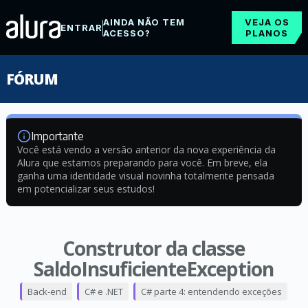
AINDA NÃO TEM
VEJA OS
ENTRAR
ACESSO?
PLANOS
FÓRUM
Importante
Você está vendo a versão anterior da nova experiência da
Alura que estamos preparando para você. Em breve, ela
ganha uma identidade visual novinha totalmente pensada
em potencializar seus estudos!
Construtor da classe
SaldoInsuficienteException
Back-end
C# e .NET
C# parte 4: entendendo exceções