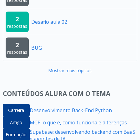
respostas
2
Desafio aula 02
respostas
2
BUG
respostas
Mostrar mais tópicos
CONTEÚDOS ALURA COM O TEMA
Desenvolvimento Back-End Python
Carreira
MCP: o que é, como funciona e diferenças
Artigo
Supabase: desenvolvendo backend com BaaS
Formação
e agentes de IA