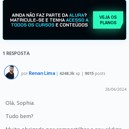
AINDA NÃO FAZ PARTE DA
ALURA
?
VEJA OS
MATRICULE-SE E TENHA
ACESSO A
PLANOS
TODOS OS CURSOS
E CONTEÚDOS
1
RESPOSTA
Renan Lima
por
|
4248.3k
xp |
9015
posts
26/06/2024
Olá, Sophia.
Tudo bem?