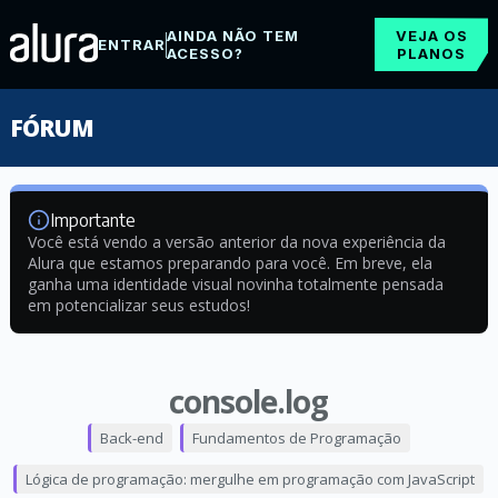
AINDA NÃO TEM
VEJA OS
ENTRAR
ACESSO?
PLANOS
FÓRUM
Importante
Você está vendo a versão anterior da nova experiência da
Alura que estamos preparando para você. Em breve, ela
ganha uma identidade visual novinha totalmente pensada
em potencializar seus estudos!
console.log
Back-end
Fundamentos de Programação
Lógica de programação: mergulhe em programação com JavaScript