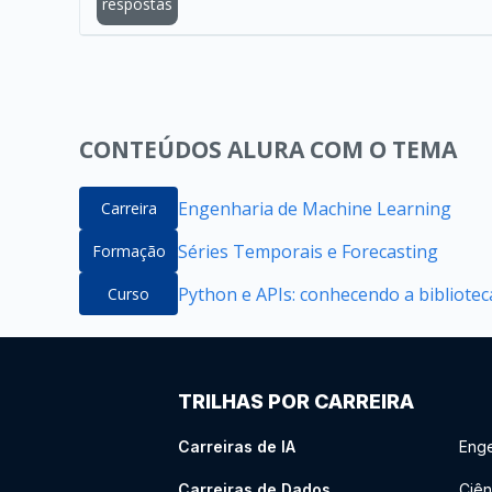
respostas
CONTEÚDOS ALURA COM O TEMA
Engenharia de Machine Learning
Carreira
Séries Temporais e Forecasting
Formação
Python e APIs: conhecendo a bibliote
Curso
TRILHAS POR CARREIRA
Carreiras de IA
Enge
Carreiras de Dados
Ciên