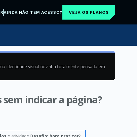
VEJA OS PLANOS
AR
AINDA NÃO TEM ACESSO?
uma identidade visual novinha totalmente pensada em
s sem indicar a página?
dos
e atividade
Desafio: bora praticar?