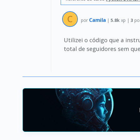
Camila
por
|
5.8k
xp |
3
po
Utilizei o código que a ins
total de seguidores sem que