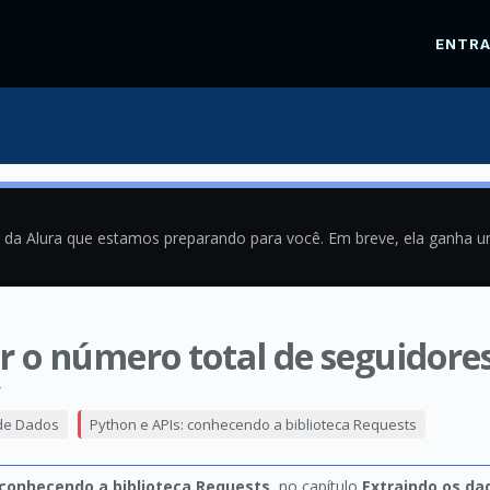
ENTR
a da Alura que estamos preparando para você. Em breve, ela ganha 
ar o número total de seguidore
4
 de Dados
Python e APIs: conhecendo a biblioteca Requests
 conhecendo a biblioteca Requests
, no capítulo
Extraindo os da