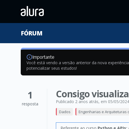
FÓRUM
Importante
Você está vendo a versão anterior da nova experiênci
potencializar seus estudos!
Consigo visualiz
1
Publicado 2 anos atrás
, em 05/05/202
resposta
Dados
Engenharias e Arquiteturas
Referente ao curso
Python e APIs: