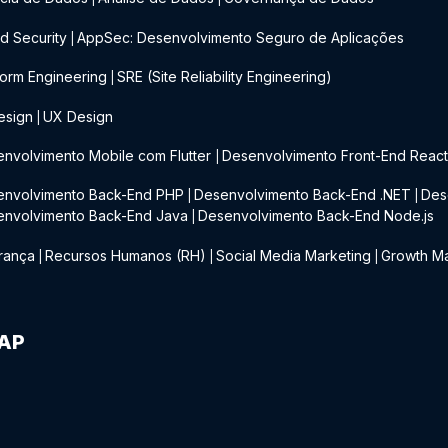
d Security
AppSec: Desenvolvimento Seguro de Aplicações
|
form Engineering
SRE (Site Reliability Engineering)
|
esign
UX Design
|
nvolvimento Mobile com Flutter
Desenvolvimento Front-End Reac
|
envolvimento Back-End PHP
Desenvolvimento Back-End .NET
Des
|
|
envolvimento Back-End Java
Desenvolvimento Back-End Node.js
|
rança
Recursos Humanos (RH)
Social Media Marketing
Growth Ma
|
|
|
IAP