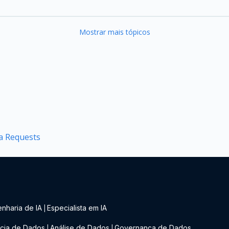
Mostrar mais tópicos
ca Requests
nharia de IA
Especialista em IA
|
cia de Dados
Análise de Dados
Governança de Dados
|
|