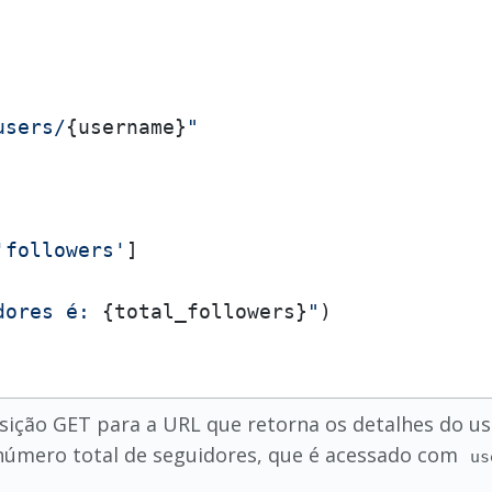
users/
{username}
"
'followers'
]

dores é: 
{total_followers}
"
ção GET para a URL que retorna os detalhes do usuá
 número total de seguidores, que é acessado com
us