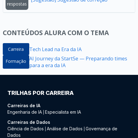
respostas
CONTEÚDOS ALURA COM O TEMA
Tech Lead na Era da IA
Carreira
AI Journey da StartSe — Preparando times
Formação
para a era da IA
TRILHAS POR CARREIRA
Carreiras de IA
Engenharia de IA
Especialista em IA
|
Carreiras de Dados
Ciência de Dados
Análise de Dados
Governança de
|
|
Dados