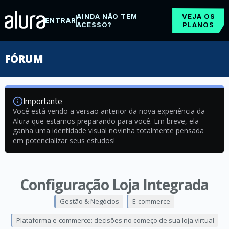
AINDA NÃO TEM
VEJA OS
ENTRAR
ACESSO?
PLANOS
FÓRUM
Importante
Você está vendo a versão anterior da nova experiência da
Alura que estamos preparando para você. Em breve, ela
ganha uma identidade visual novinha totalmente pensada
em potencializar seus estudos!
Configuração Loja Integrada
Gestão & Negócios
E-commerce
Plataforma e-commerce: decisões no começo de sua loja virtual