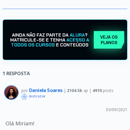
AINDA NÃO FAZ PARTE DA
ALURA
?
VEJA OS
MATRICULE-SE E TENHA
ACESSO A
PLANOS
TODOS OS CURSOS
E CONTEÚDOS
1
RESPOSTA
Daniela Soares
por
|
2104.5k
xp |
4910
posts
Instrutor
03/09/2021
Olá Miriam!