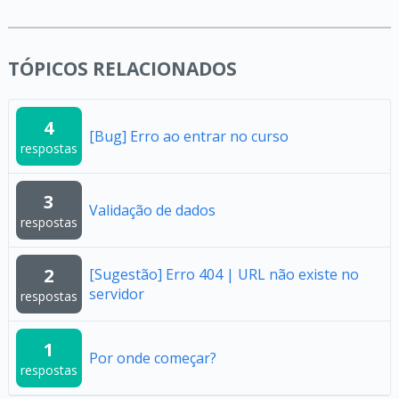
TÓPICOS RELACIONADOS
4
[Bug] Erro ao entrar no curso
respostas
3
Validação de dados
respostas
2
[Sugestão] Erro 404 | URL não existe no
servidor
respostas
1
Por onde começar?
respostas