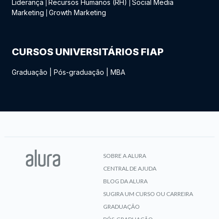
Liderança
Recursos Humanos (RH)
Social Media
|
|
Marketing
Growth Marketing
|
CURSOS UNIVERSITÁRIOS FIAP
Graduação
|
Pós-graduação
|
MBA
SOBRE A ALURA
CENTRAL DE AJUDA
BLOG DA ALURA
SUGIRA UM CURSO OU CARREIRA
GRADUAÇÃO