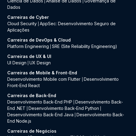
Ciência de Dados
Análise de Dados
Governança de
|
|
Dados
Carreiras de Cyber
Cloud Security
AppSec: Desenvolvimento Seguro de
|
Aplicações
Carreiras de DevOps & Cloud
Platform Engineering
SRE (Site Reliability Engineering)
|
Carreiras de UX & UI
UI Design
UX Design
|
Carreiras de Mobile & Front-End
Desenvolvimento Mobile com Flutter
Desenvolvimento
|
Front-End React
Carreiras de Back-End
Desenvolvimento Back-End PHP
Desenvolvimento Back-
|
End .NET
Desenvolvimento Back-End Python
|
|
Desenvolvimento Back-End Java
Desenvolvimento Back-
|
End Node.js
Carreiras de Negócios