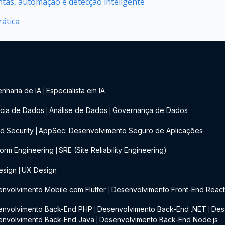
ntas, automação e detecção inteligente
ática
nharia de IA
Especialista em IA
|
cia de Dados
Análise de Dados
Governança de Dados
|
|
d Security
AppSec: Desenvolvimento Seguro de Aplicações
|
form Engineering
SRE (Site Reliability Engineering)
|
esign
UX Design
|
nvolvimento Mobile com Flutter
Desenvolvimento Front-End Reac
|
envolvimento Back-End PHP
Desenvolvimento Back-End .NET
Des
|
|
envolvimento Back-End Java
Desenvolvimento Back-End Node.js
|