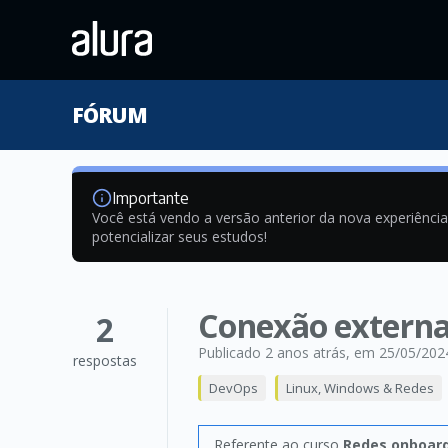
FÓRUM
Importante
Você está vendo a versão anterior da nova experiênci
potencializar seus estudos!
Conexão extern
2
Publicado 2 anos atrás
, em 25/05/202
respostas
DevOps
Linux, Windows & Redes
Referente ao curso
Redes onboard