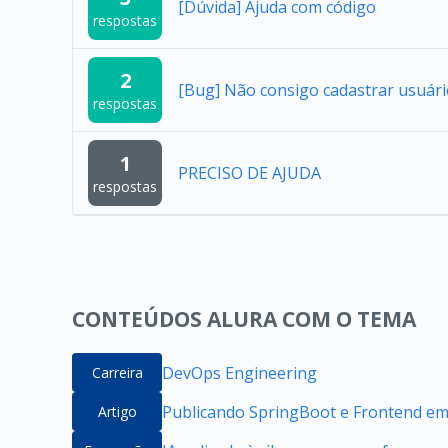
[Dúvida] Ajuda com código
respostas
2
[Bug] Não consigo cadastrar usuár
respostas
1
PRECISO DE AJUDA
respostas
CONTEÚDOS ALURA COM O TEMA
DevOps Engineering
Carreira
Publicando SpringBoot e Frontend e
Artigo