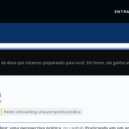
ENTR
a da Alura que estamos preparando para você. Em breve, ela ganha 
a
4
Redes onboarding: uma perspectiva prática
ing: uma perspectiva prática
, no capítulo
Praticando em um am