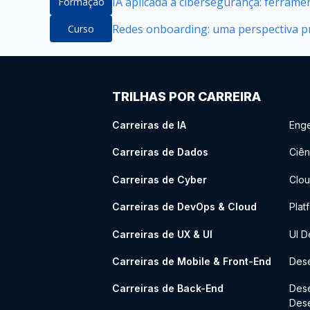
IA aplicada à cibersegurança: ferrame
Formação
Redes onboarding: uma perspectiva pr
Curso
TRILHAS POR CARREIRA
Carreiras de IA
Enge
Carreiras de Dados
Ciên
Carreiras de Cyber
Clou
Carreiras de DevOps & Cloud
Plat
Carreiras de UX & UI
UI D
Carreiras de Mobile & Front-End
Dese
Carreiras de Back-End
Des
Des