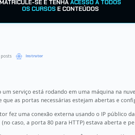
MATRICULE-SE E TENHA
ACESSO A TODOS
OS CURSOS
E CONTEÚDOS
posts
Instrutor
 um serviço está rodando em uma máquina na nuvem
de que as portas necessárias estejam abertas e conf
or fez uma conexão externa usando o IP público da
ica (no caso, a porta 80 para HTTP) estava aberta e p