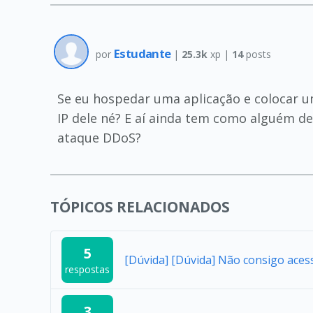
Estudante
por
|
25.3k
xp |
14
posts
Se eu hospedar uma aplicação e colocar um
IP dele né? E aí ainda tem como alguém de
ataque DDoS?
TÓPICOS RELACIONADOS
5
[Dúvida] [Dúvida] Não consigo aces
respostas
3