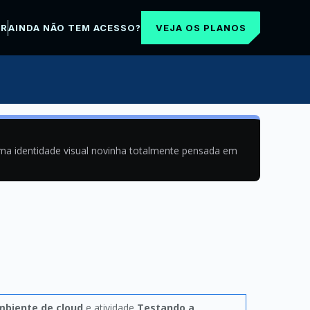
VEJA OS PLANOS
AR
AINDA NÃO TEM ACESSO?
uma identidade visual novinha totalmente pensada em
biente de cloud
e atividade
Testando a