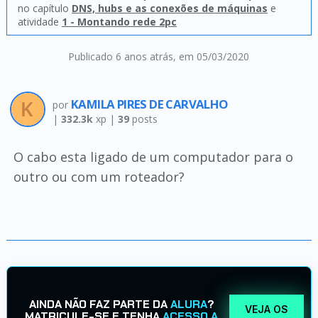
no capítulo
DNS, hubs e as conexões de máquinas
e
atividade
1 - Montando rede 2pc
Publicado 6 anos atrás
, em 05/03/2020
KAMILA PIRES DE CARVALHO
por
|
332.3k
xp |
39
posts
O cabo esta ligado de um computador para o
outro ou com um roteador?
AINDA NÃO FAZ PARTE DA
ALURA
?
VEJA OS
MATRICULE-SE E TENHA
ACESSO A