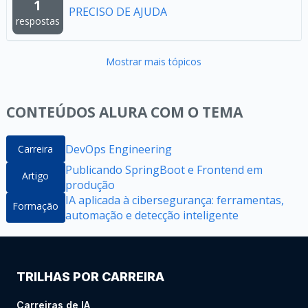
1
PRECISO DE AJUDA
respostas
Mostrar mais tópicos
CONTEÚDOS ALURA COM O TEMA
DevOps Engineering
Carreira
Publicando SpringBoot e Frontend em
Artigo
produção
IA aplicada à cibersegurança: ferramentas,
Formação
automação e detecção inteligente
TRILHAS POR CARREIRA
Carreiras de IA