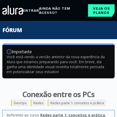
AINDA NÃO TEM
VEJA OS
ENTRAR
ACESSO?
PLANOS
FÓRUM
Importante
Você está vendo a versão anterior da nova experiência da
Alura que estamos preparando para você. Em breve, ela
ganha uma identidade visual novinha totalmente pensada
em potencializar seus estudos!
Conexão entre os PCs
DevOps
Redes
Redes parte 1: conceitos e prática
Referente ao curso
Redes parte 1: conceitos e prática
,