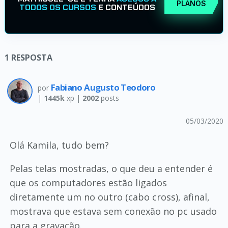
PLANOS
TODOS OS CURSOS
E CONTEÚDOS
1
RESPOSTA
Fabiano Augusto Teodoro
por
|
1445k
xp |
2002
posts
05/03/2020
Olá Kamila, tudo bem?
Pelas telas mostradas, o que deu a entender é
que os computadores estão ligados
diretamente um no outro (cabo cross), afinal,
mostrava que estava sem conexão no pc usado
para a gravação.