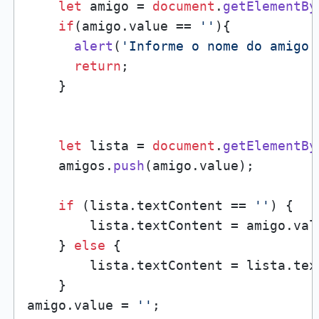
let
 amigo = 
document
.
getElementBy
if
(amigo.
value
 == 
''
){

alert
(
'Informe o nome do amigo'
return
; 

    }

let
 lista = 
document
.
getElementBy
    amigos.
push
(amigo.
value
); 

if
 (lista.
textContent
 == 
''
) {

        lista.
textContent
 = amigo.
val
    } 
else
 {

        lista.
textContent
 = lista.
tex
    }

amigo.
value
 = 
''
; 
