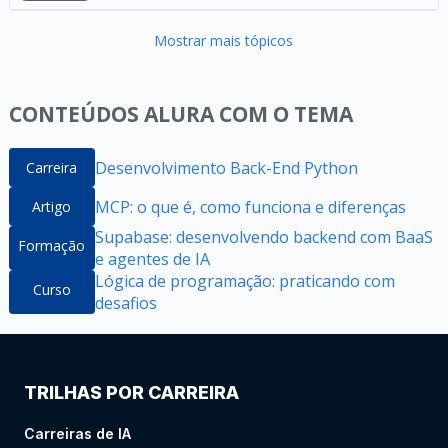
Mostrar mais tópicos
CONTEÚDOS ALURA COM O TEMA
Desenvolvimento Back-End Python
Carreira
MCP: o que é, como funciona e diferenças
Artigo
Supabase: desenvolvendo backend com BaaS
Formação
e agentes de IA
Lógica de programação: praticando com
Curso
desafios
TRILHAS POR CARREIRA
Carreiras de IA