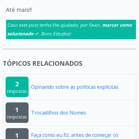
Até mais!!
Caso este post tenha lhe ajudado, por favor,
marcar como
solucionado ✓
. Bons Estudos!
TÓPICOS RELACIONADOS
2
Opinando sobre as políticas explícitas
respostas
1
Trocadilhos dos Nomes
respostas
1
Faça como eu fiz: antes de começar os