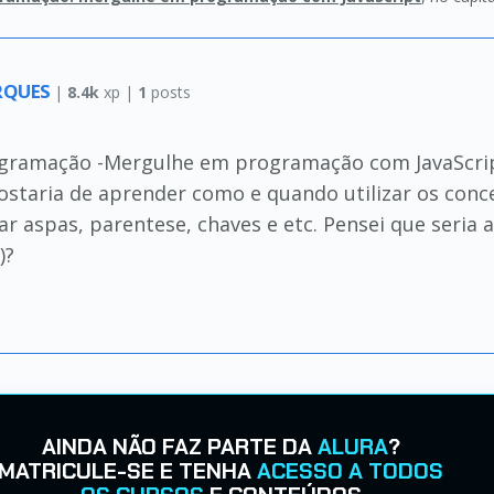
RQUES
|
8.4k
xp |
1
posts
Programação -Mergulhe em programação com JavaScri
taria de aprender como e quando utilizar os conceit
ar aspas, parentese, chaves e etc. Pensei que seria
)?
AINDA NÃO FAZ PARTE DA
ALURA
?
MATRICULE-SE E TENHA
ACESSO A TODOS