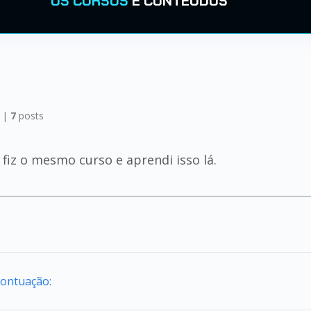
OS CURSOS
E CONTEÚDOS
 |
7
posts
 fiz o mesmo curso e aprendi isso lá.
Pontuação: