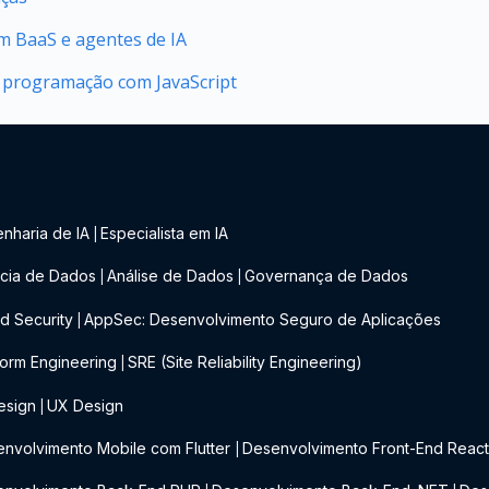
 BaaS e agentes de IA
 programação com JavaScript
nharia de IA
Especialista em IA
|
cia de Dados
Análise de Dados
Governança de Dados
|
|
d Security
AppSec: Desenvolvimento Seguro de Aplicações
|
form Engineering
SRE (Site Reliability Engineering)
|
esign
UX Design
|
nvolvimento Mobile com Flutter
Desenvolvimento Front-End Reac
|