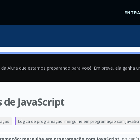
ENTR
a da Alura que estamos preparando para você. Em breve, ela ganha 
 de JavaScript
4
mação
Lógica de programação: mergulhe em programação com JavaScr
gramação: mergulhe em programação com JavaScript
, no capít