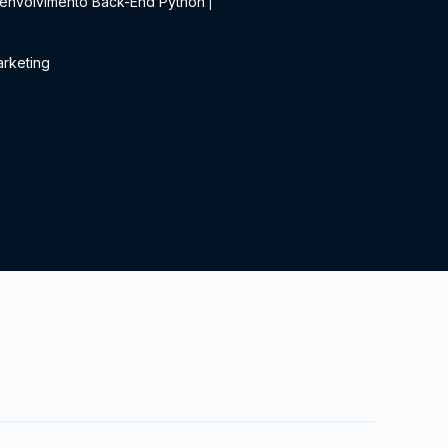
envolvimento Back-End Python
|
rketing