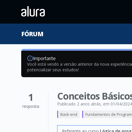
FÓRUM
Importante
Você está vendo a versão anterior da nova experiênci
potencializar seus estudos!
Conceitos Básicos
1
Publicado 2 anos atrás
, em 01/04/202
resposta
Back-end
Fundamentos de Progra
Referente ao curso
Lógica de pro