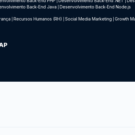
envolvimento Back-End PHP
Desenvolvimento Back-End .NET
Des
|
|
envolvimento Back-End Java
Desenvolvimento Back-End Node.js
|
rança
Recursos Humanos (RH)
Social Media Marketing
Growth Ma
|
|
|
IAP