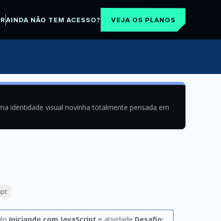
VEJA OS PLANOS
AR
AINDA NÃO TEM ACESSO?
uma identidade visual novinha totalmente pensada em
ipt
ulo
Iniciando com JavaScript
e atividade
Desafio: