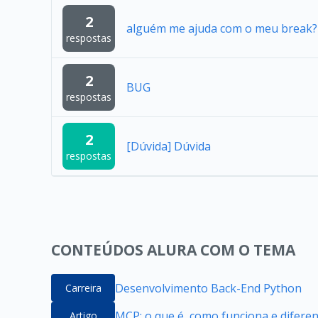
2
alguém me ajuda com o meu break?
respostas
2
BUG
respostas
2
[Dúvida] Dúvida
respostas
CONTEÚDOS ALURA COM O TEMA
Desenvolvimento Back-End Python
Carreira
MCP: o que é, como funciona e difere
Artigo