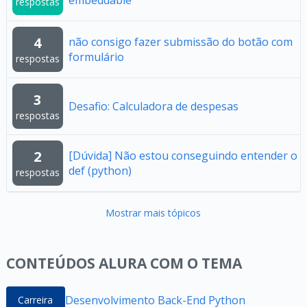
embeddable
respostas
4
não consigo fazer submissão do botão com
formulário
respostas
3
Desafio: Calculadora de despesas
respostas
2
[Dúvida] Não estou conseguindo entender o
def (python)
respostas
Mostrar mais tópicos
CONTEÚDOS ALURA COM O TEMA
Desenvolvimento Back-End Python
Carreira