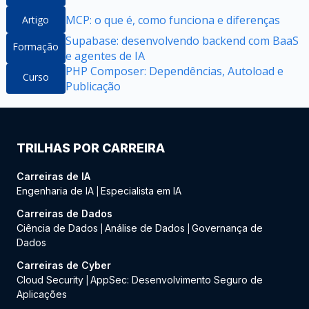
MCP: o que é, como funciona e diferenças
Artigo
Supabase: desenvolvendo backend com BaaS
Formação
e agentes de IA
PHP Composer: Dependências, Autoload e
Curso
Publicação
TRILHAS POR CARREIRA
Carreiras de IA
Engenharia de IA
Especialista em IA
|
Carreiras de Dados
Ciência de Dados
Análise de Dados
Governança de
|
|
Dados
Carreiras de Cyber
Cloud Security
AppSec: Desenvolvimento Seguro de
|
Aplicações