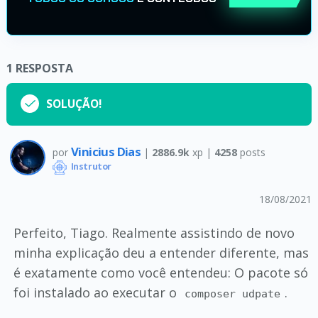
1
RESPOSTA
SOLUÇÃO!
Vinicius Dias
por
|
2886.9k
xp |
4258
posts
Instrutor
18/08/2021
Perfeito, Tiago. Realmente assistindo de novo
minha explicação deu a entender diferente, mas
é exatamente como você entendeu: O pacote só
foi instalado ao executar o
.
composer udpate