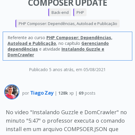
COMPOSER UPDATE
Back-end
PHP
PHP Composer: Dependências, Autoload e Publicação
Referente ao curso
PHP Composer: Dependências,
Autoload e Publicação
, no capítulo
Gerenciando
dependências
e atividade
Instalando Guzzle e
DomCrawler
Publicado 5 anos atrás
, em 05/08/2021
Tiago Zay
por
|
128k
xp |
69
posts
No video "Instalando Guzzle e DomCrawler" no
minuto "5:47" o professor executa o comando
install em um arquivo COMPSOER.JSON que