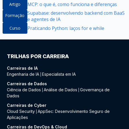
MCP: o que é, como funciona e diferenças
Artigo
Supabase: desenvolvendo backend com BaaS
Formação
e agentes de IA
Praticando Python: laços for e while
Curso
TRILHAS POR CARREIRA
Carreiras de IA
Engenharia de IA
Especialista em IA
|
Carreiras de Dados
Ciência de Dados
Análise de Dados
Governança de
|
|
Dados
Carreiras de Cyber
Cloud Security
AppSec: Desenvolvimento Seguro de
|
Aplicações
Carreiras de DevOps & Cloud