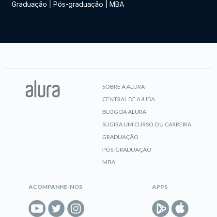
Graduação
|
Pós-graduação
|
MBA
SOBRE A ALURA
CENTRAL DE AJUDA
BLOG DA ALURA
SUGIRA UM CURSO OU CARREIRA
GRADUAÇÃO
PÓS-GRADUAÇÃO
MBA
ACOMPANHE-NOS
APPS