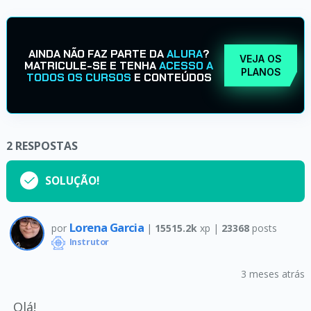
AINDA NÃO FAZ PARTE DA
ALURA
?
VEJA OS
MATRICULE-SE E TENHA
ACESSO A
PLANOS
TODOS OS CURSOS
E CONTEÚDOS
2
RESPOSTAS
SOLUÇÃO!
Lorena Garcia
por
|
15515.2k
xp |
23368
posts
Instrutor
3 meses atrás
Olá!