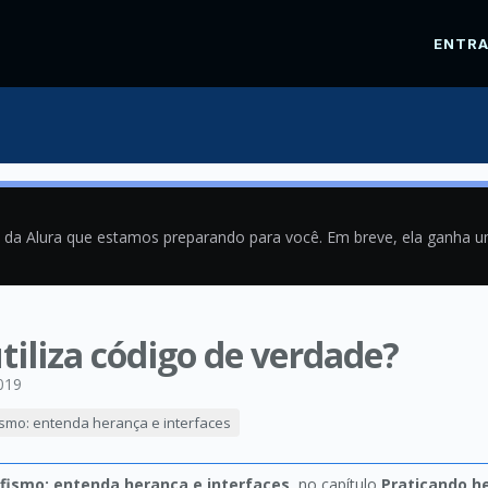
ENTR
a da Alura que estamos preparando para você. Em breve, ela ganha 
iliza código de verdade?
019
ismo: entenda herança e interfaces
rfismo: entenda herança e interfaces
, no capítulo
Praticando h