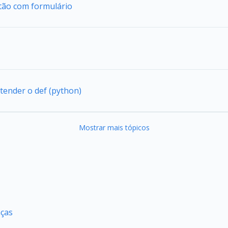
tão com formulário
tender o def (python)
Mostrar mais tópicos
nças