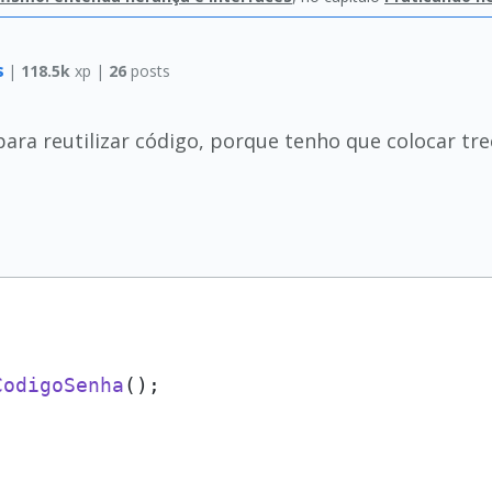
s
|
118.5k
xp |
26
posts
para reutilizar código, porque tenho que colocar t
CodigoSenha
();
