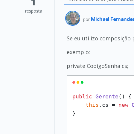
1
resposta
Michael Fernande
por
Se eu utilizo composição 
exemplo:
private CodigoSenha cs;
public
Gerente
()
 {

this
.cs = 
new
}
