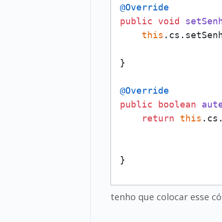
@Override
public
void
setSen
this
.cs.setSenh
}

@Override
public
boolean
aut
return
this
.cs
}
tenho que colocar esse có