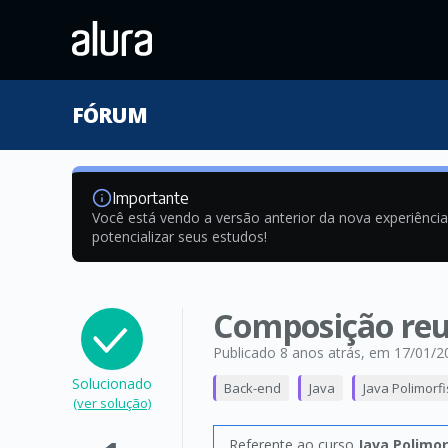
FÓRUM
Importante
Você está vendo a versão anterior da nova experiênci
potencializar seus estudos!
Composição reut
Publicado 8 anos atrás
, em 17/01/2
Solucionado
Back-end
Java
Java Polimorf
(ver solução)
Referente ao curso
Java Polimo