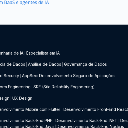
 BaaS e agentes de IA
nharia de IA
Especialista em IA
|
cia de Dados
Análise de Dados
Governança de Dados
|
|
d Security
AppSec: Desenvolvimento Seguro de Aplicações
|
form Engineering
SRE (Site Reliability Engineering)
|
esign
UX Design
|
nvolvimento Mobile com Flutter
Desenvolvimento Front-End Reac
|
envolvimento Back-End PHP
Desenvolvimento Back-End .NET
Des
|
|
envolvimento Back-End Java
Desenvolvimento Back-End Node.js
|