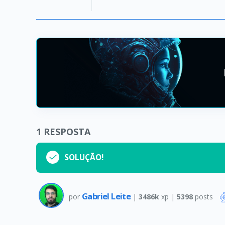
1
RESPOSTA
SOLUÇÃO!
Gabriel Leite
por
|
3486k
xp |
5398
posts