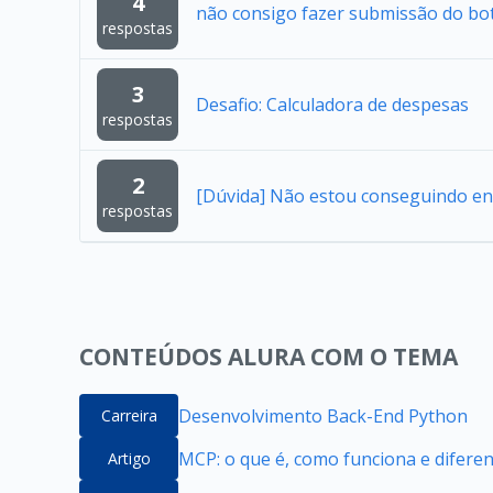
4
não consigo fazer submissão do bo
respostas
3
Desafio: Calculadora de despesas
respostas
2
[Dúvida] Não estou conseguindo en
respostas
CONTEÚDOS ALURA COM O TEMA
Desenvolvimento Back-End Python
Carreira
MCP: o que é, como funciona e difere
Artigo