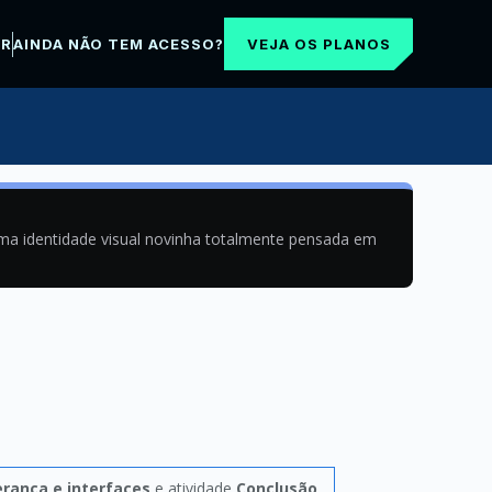
VEJA OS PLANOS
AR
AINDA NÃO TEM ACESSO?
uma identidade visual novinha totalmente pensada em
erança e interfaces
e atividade
Conclusão