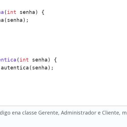
ha
(
int
 senha)
 {

a(senha);

entica
(
int
 senha)
 {

.autentica(senha);

digo ena classe Gerente, Administrador e Cliente, 