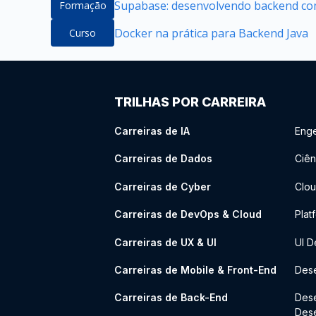
Supabase: desenvolvendo backend com
Formação
Docker na prática para Backend Java
Curso
TRILHAS POR CARREIRA
Carreiras de IA
Enge
Carreiras de Dados
Ciên
Carreiras de Cyber
Clou
Carreiras de DevOps & Cloud
Plat
Carreiras de UX & UI
UI D
Carreiras de Mobile & Front-End
Dese
Carreiras de Back-End
Des
Des