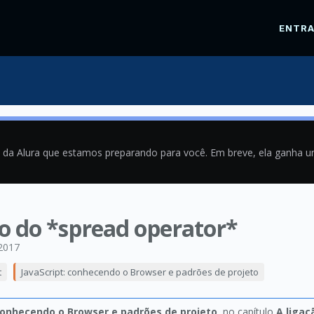
ENTR
a da Alura que estamos preparando para você. Em breve, ela ganha 
 do *spread operator*
2017
t
JavaScript: conhecendo o Browser e padrões de projeto
 conhecendo o Browser e padrões de projeto
, no capítulo
A ligaç