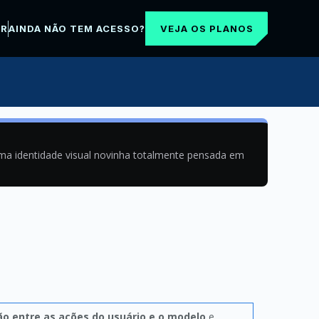
VEJA OS PLANOS
AR
AINDA NÃO TEM ACESSO?
uma identidade visual novinha totalmente pensada em
ão entre as ações do usuário e o modelo
e