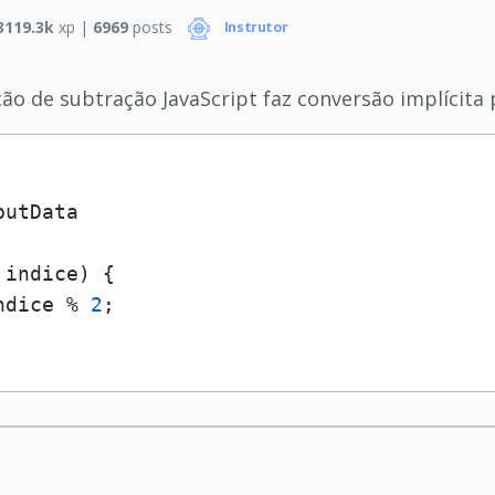
3119.3k
xp |
6969
posts
Instrutor
ão de subtração JavaScript faz conversão implícita
putData
 indice
) {

ndice % 
2
; 
