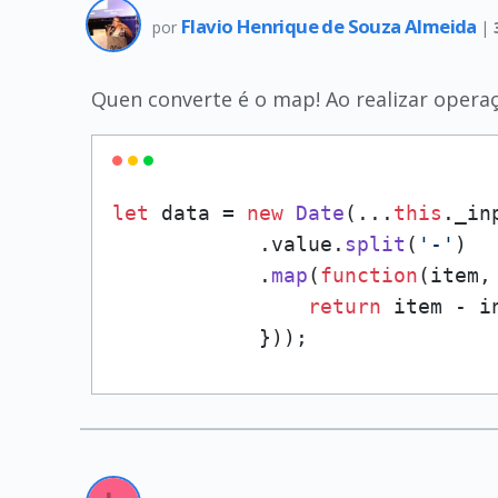
Flavio Henrique de Souza Almeida
por
|
Quen converte é o map! Ao realizar operaç
let
 data = 
new
Date
(...
this
.
_in
            .
value
.
split
(
'-'
)

            .
map
(
function
(
item,
return
 item - i
            }));