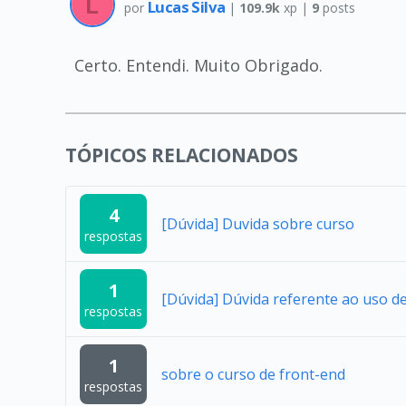
Lucas Silva
por
|
109.9k
xp |
9
posts
Certo. Entendi. Muito Obrigado.
TÓPICOS RELACIONADOS
4
[Dúvida] Duvida sobre curso
respostas
1
[Dúvida] Dúvida referente ao uso 
respostas
1
sobre o curso de front-end
respostas