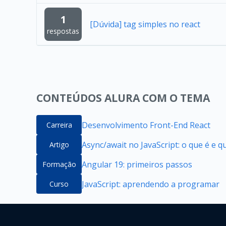
1
[Dúvida] tag simples no react
respostas
CONTEÚDOS ALURA COM O TEMA
Desenvolvimento Front-End React
Carreira
Async/await no JavaScript: o que é e 
Artigo
Angular 19: primeiros passos
Formação
JavaScript: aprendendo a programar
Curso