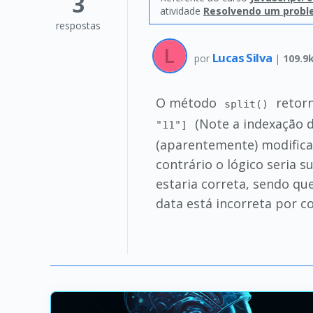
3
atividade
Resolvendo um probl
respostas
Lucas Silva
por
|
109.9
O método
retorn
split()
(Note a indexação 
"11"]
(aparentemente) modifica
contrário o lógico seria 
estaria correta, sendo q
data está incorreta por c