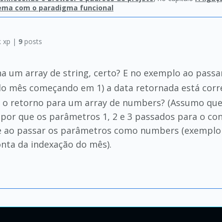
ema com o paradigma funcional
k
xp |
9
posts
a um array de string, certo? E no exemplo ao passa
do mês começando em 1) a data retornada está corr
 o retorno para um array de numbers? (Assumo que
supor que os parâmetros 1, 2 e 3 passados para o co
ue ao passar os parâmetros como numbers (exemplo
onta da indexação do mês).