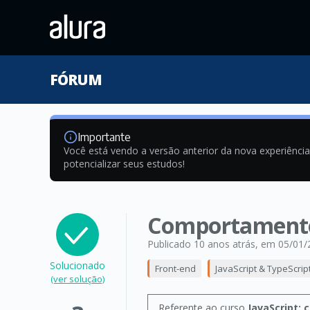
FÓRUM
Importante
Você está vendo a versão anterior da nova experiênci
potencializar seus estudos!
Comportamento
Publicado 10 anos atrás
, em 05/01/
Solucionado
Front-end
JavaScript & TypeScrip
(ver solução)
Referente ao curso
JavaScript: