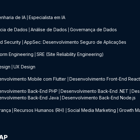
nharia de IA
Especialista em IA
|
cia de Dados
Análise de Dados
Governança de Dados
|
|
d Security
AppSec: Desenvolvimento Seguro de Aplicações
|
form Engineering
SRE (Site Reliability Engineering)
|
esign
UX Design
|
nvolvimento Mobile com Flutter
Desenvolvimento Front-End Reac
|
envolvimento Back-End PHP
Desenvolvimento Back-End .NET
Des
|
|
envolvimento Back-End Java
Desenvolvimento Back-End Node.js
|
rança
Recursos Humanos (RH)
Social Media Marketing
Growth Ma
|
|
|
IAP