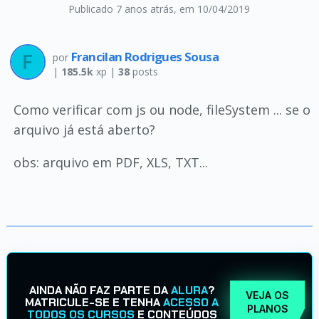
Publicado 7 anos atrás
, em 10/04/2019
Francilan Rodrigues Sousa
por
|
185.5k
xp |
38
posts
Como verificar com js ou node, fileSystem ... se o
arquivo já está aberto?
obs: arquivo em PDF, XLS, TXT...
AINDA NÃO FAZ PARTE DA
ALURA
?
VEJA OS
MATRICULE-SE E TENHA
ACESSO A
PLANOS
TODOS OS CURSOS
E CONTEÚDOS