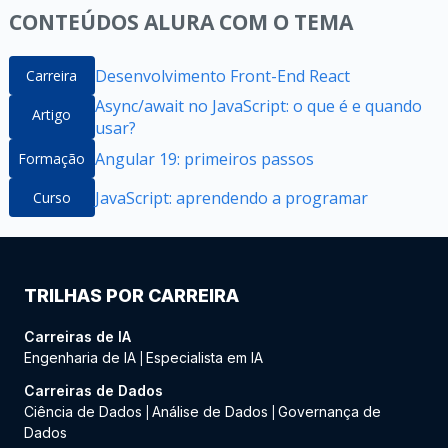
CONTEÚDOS ALURA COM O TEMA
Desenvolvimento Front-End React
Carreira
Async/await no JavaScript: o que é e quando
Artigo
usar?
Angular 19: primeiros passos
Formação
JavaScript: aprendendo a programar
Curso
TRILHAS POR CARREIRA
Carreiras de IA
Engenharia de IA
Especialista em IA
|
Carreiras de Dados
Ciência de Dados
Análise de Dados
Governança de
|
|
Dados