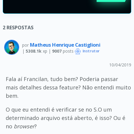
2
RESPOSTAS
Matheus Henrique Castiglioni
por
|
5308.1k
xp |
9007
posts
Instrutor
10/04/2019
Fala aí Francilan, tudo bem? Poderia passar
mais detalhes dessa feature? Não entendi muito
bem.
O que eu entendi é verificar se no S.O um
determinado arquivo está aberto, é isso? Ou é
no
browser
?