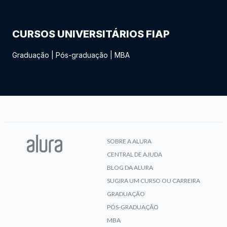
CURSOS UNIVERSITÁRIOS FIAP
Graduação
|
Pós-graduação
|
MBA
SOBRE A ALURA
CENTRAL DE AJUDA
BLOG DA ALURA
SUGIRA UM CURSO OU CARREIRA
GRADUAÇÃO
PÓS-GRADUAÇÃO
MBA