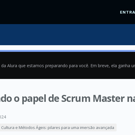
ENTR
a da Alura que estamos preparando para você. Em breve, ela ganha 
o o papel de Scrum Master n
024
Cultura e Métodos Ágeis: pilares para uma imersão avançada