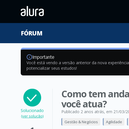
FÓRUM
Importante
Você está vendo a versão anterior da nova experiênci
potencializar seus estudos!
Como tem andad
você atua?
Solucionado
Publicado 2 anos atrás
, em 21/03/2
(ver solução)
Gestão & Negócios
Agilidade