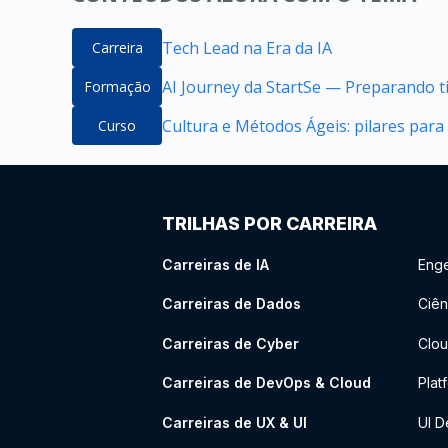
Tech Lead na Era da IA
Carreira
AI Journey da StartSe — Preparando ti
Formação
Cultura e Métodos Ágeis: pilares par
Curso
TRILHAS POR CARREIRA
Carreiras de IA
Enge
Carreiras de Dados
Ciên
Carreiras de Cyber
Clou
Carreiras de DevOps & Cloud
Plat
Carreiras de UX & UI
UI D