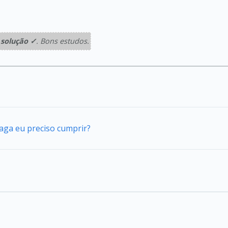
solução ✓
. Bons estudos.
vaga eu preciso cumprir?