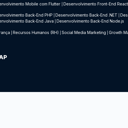
nvolvimento Mobile com Flutter
Desenvolvimento Front-End Reac
|
envolvimento Back-End PHP
Desenvolvimento Back-End .NET
Des
|
|
envolvimento Back-End Java
Desenvolvimento Back-End Node.js
|
rança
Recursos Humanos (RH)
Social Media Marketing
Growth Ma
|
|
|
IAP