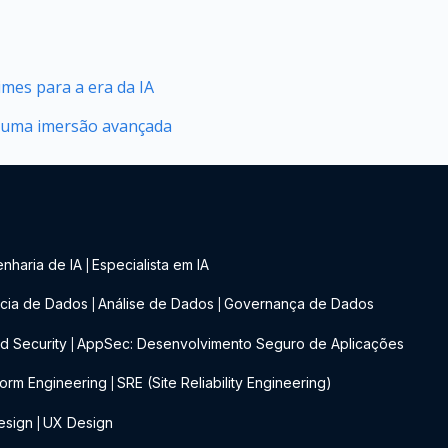
mes para a era da IA
a uma imersão avançada
nharia de IA
Especialista em IA
|
cia de Dados
Análise de Dados
Governança de Dados
|
|
d Security
AppSec: Desenvolvimento Seguro de Aplicações
|
form Engineering
SRE (Site Reliability Engineering)
|
esign
UX Design
|