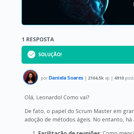
1
RESPOSTA
SOLUÇÃO!
Daniela Soares
por
|
2104.5k
xp |
4910
post
Olá, Leonardo! Como vai?
De fato, o papel do Scrum Master em gran
adoção de métodos ágeis. No entanto, há
Facilitação de reuniões
: Como menci