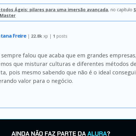
étodos Ágeis: pilares para uma imersão avançada
, no capítulo
S
 Master
tana Freire
|
22.8k
xp |
1
posts
 sempre falou que acaba que em grandes empresas,
mos que misturar culturas e diferentes métodos de
pta, pois mesmo sabendo que não é o ideal conseg
rando valor para o negócio.
AINDA NÃO FAZ PARTE DA
ALURA
?