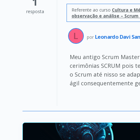
1
Referente ao curso
Cultura e M
resposta
observação e análise – Scrum
Leonardo Davi San
por
Meu antigo Scrum Master
cerimônias SCRUM pois te
o Scrum até nisso se ada
ágil consequentemente ge