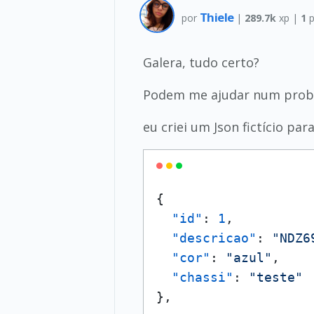
Thiele
por
|
289.7k
xp |
1
p
Galera, tudo certo?
Podem me ajudar num prob
eu criei um Json fictício par
{
"id"
:
1
,
"descricao"
:
"NDZ6
"cor"
:
"azul"
,
"chassi"
:
"teste"
}
,