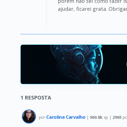
porem não sei como fazer i
ajudar, ficarei grata. Obrig
1
RESPOSTA
Caroline Carvalho
por
|
960.8k
xp |
2965
po