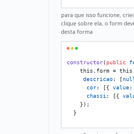
para que isso funcione, cri
clique sobre ela, o form dev
desta forma
constructor
(
public
f
    this.form = this
descricao
: [
nul
cor
: [{ 
value
:
chassi
: [{ 
val
    });

  }