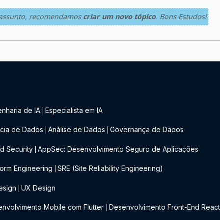
 o assunto, recomendamos
criar um novo tópico
. Bons Estudos!
nharia de IA
Especialista em IA
|
cia de Dados
Análise de Dados
Governança de Dados
|
|
d Security
AppSec: Desenvolvimento Seguro de Aplicações
|
form Engineering
SRE (Site Reliability Engineering)
|
esign
UX Design
|
nvolvimento Mobile com Flutter
Desenvolvimento Front-End Reac
|