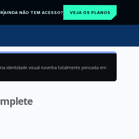
VEJA OS PLANOS
AR
AINDA NÃO TEM ACESSO?
uma identidade visual novinha totalmente pensada em
omplete