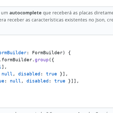
ei um
autocomplete
que receberá as placas diretamen
era receber as características existentes no Json, cr
ormBuilder
: FormBuilder) {

.formBuilder.
group
({

l
],

 
null
, 
disabled
: 
true
 }],

ue
: 
null
, 
disabled
: 
true
 }]],
