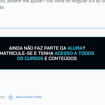
sso, podem me ajudar? Sou nova no Angular 8 e só 
ado
AINDA NÃO FAZ PARTE DA
ALURA
?
MATRICULE-SE E TENHA
ACESSO A TODOS
OS CURSOS
E CONTEÚDOS
sts
Alura Scuba Team