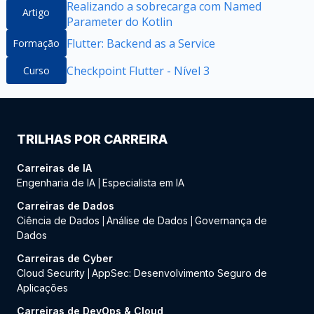
Realizando a sobrecarga com Named
Artigo
Parameter do Kotlin
Flutter: Backend as a Service
Formação
Checkpoint Flutter - Nível 3
Curso
TRILHAS POR CARREIRA
Carreiras de IA
Engenharia de IA
Especialista em IA
|
Carreiras de Dados
Ciência de Dados
Análise de Dados
Governança de
|
|
Dados
Carreiras de Cyber
Cloud Security
AppSec: Desenvolvimento Seguro de
|
Aplicações
Carreiras de DevOps & Cloud