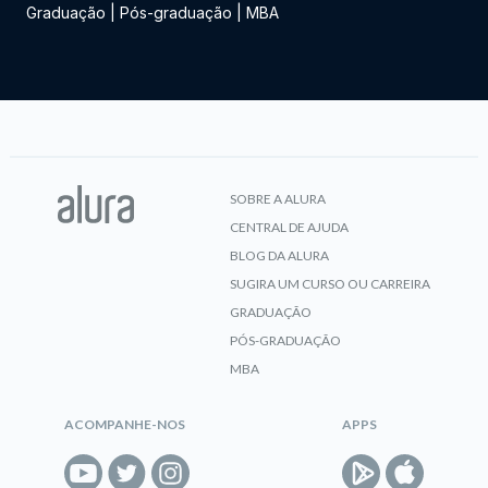
Graduação
|
Pós-graduação
|
MBA
SOBRE A ALURA
CENTRAL DE AJUDA
BLOG DA ALURA
SUGIRA UM CURSO OU CARREIRA
GRADUAÇÃO
PÓS-GRADUAÇÃO
MBA
ACOMPANHE-NOS
APPS