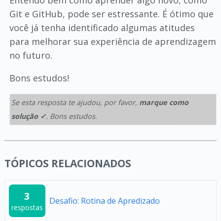
Entendo bem como aprender algo novo, como
Git e GitHub, pode ser estressante. É ótimo que
você já tenha identificado algumas atitudes
para melhorar sua experiência de aprendizagem
no futuro.
Bons estudos!
Se esta resposta te ajudou, por favor,
marque como
solução ✓
. Bons estudos.
TÓPICOS RELACIONADOS
3
Desafio: Rotina de Apredizado
respostas