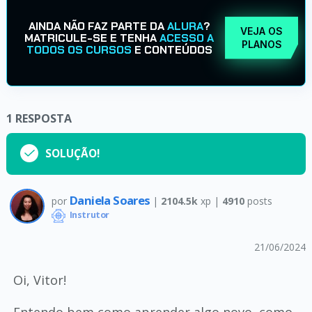
AINDA NÃO FAZ PARTE DA
ALURA
?
VEJA OS
MATRICULE-SE E TENHA
ACESSO A
PLANOS
TODOS OS CURSOS
E CONTEÚDOS
1
RESPOSTA
SOLUÇÃO!
Daniela Soares
por
|
2104.5k
xp |
4910
posts
Instrutor
21/06/2024
Oi, Vitor!