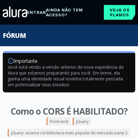
AINDA NÃO TEM
VEJA OS
ENTRAR
ACESSO?
PLANOS
FÓRUM
Importante
Você está vendo a versão anterior da nova experiência da
Alura que estamos preparando para você. Em breve, ela
ganha uma identidade visual novinha totalmente pensada
em potencializar seus estudos!
Como o CORS É HABILITADO?
Front-end
jQuery
jQuery: avance na biblioteca mais popular do mercado parte 2