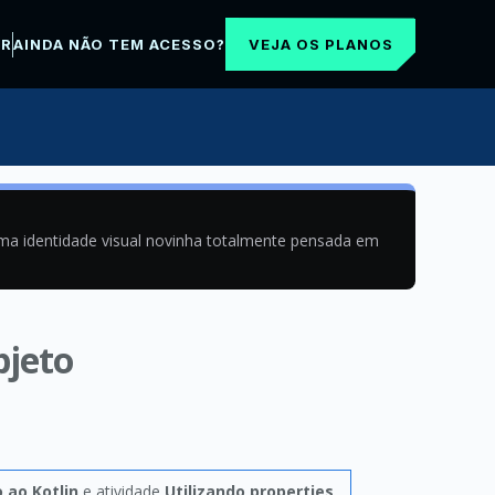
VEJA OS PLANOS
AR
AINDA NÃO TEM ACESSO?
uma identidade visual novinha totalmente pensada em
bjeto
 ao Kotlin
e atividade
Utilizando properties