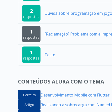
2
Duvida sobre programação em jogo
respostas
1
[Reclamação] Problema com a impres
respostas
1
Teste
respostas
CONTEÚDOS ALURA COM O TEMA
Desenvolvimento Mobile com Flutter
Carreira
Realizando a sobrecarga com Named P
Artigo