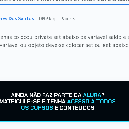
mes Dos Santos
|
169.5k
xp |
8
posts
enas colocou private set abaixo da variavel saldo e 
ariavel ou objeto deve-se colocar set ou get abaixo
AINDA NÃO FAZ PARTE DA
ALURA
?
MATRICULE-SE E TENHA
ACESSO A TODOS
OS CURSOS
E CONTEÚDOS