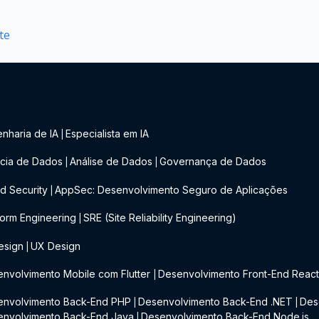
te
nharia de IA
Especialista em IA
|
cia de Dados
Análise de Dados
Governança de Dados
|
|
d Security
AppSec: Desenvolvimento Seguro de Aplicações
|
form Engineering
SRE (Site Reliability Engineering)
|
esign
UX Design
|
nvolvimento Mobile com Flutter
Desenvolvimento Front-End Reac
|
envolvimento Back-End PHP
Desenvolvimento Back-End .NET
Des
|
|
envolvimento Back-End Java
Desenvolvimento Back-End Node.js
|