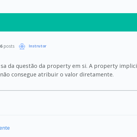
6
posts
Instrutor
sa da questão da property em si. A property implic
ê não consegue atribuir o valor diretamente.
iente