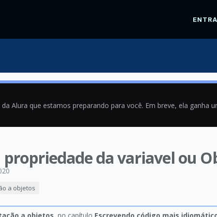
ENTR
a da Alura que estamos preparando para você. Em breve, ela ganha 
propriedade da variavel ou O
020
ção a objetos
ntação a objetos
, no capítulo
Escrevendo código mais idiomático