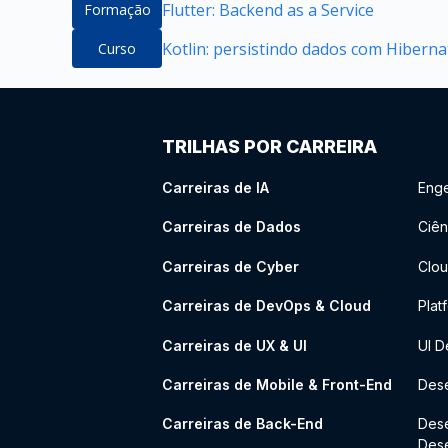
Flutter: Backend as a Service
Formação
Kotlin: persistindo dados com Hiberna
Curso
TRILHAS POR CARREIRA
Carreiras de IA
Enge
Carreiras de Dados
Ciên
Carreiras de Cyber
Clou
Carreiras de DevOps & Cloud
Plat
Carreiras de UX & UI
UI D
Carreiras de Mobile & Front-End
Dese
Carreiras de Back-End
Des
Des