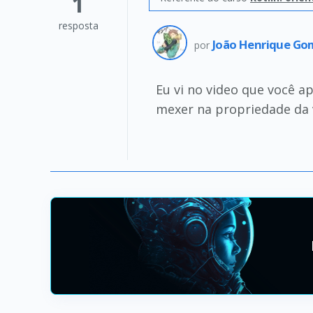
1
resposta
João Henrique Go
por
Eu vi no video que você ap
mexer na propriedade da v