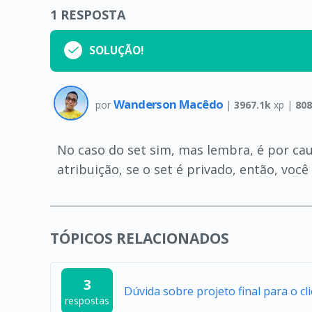
1
RESPOSTA
SOLUÇÃO!
Wanderson Macêdo
por
|
3967.1k
xp |
808
No caso do set sim, mas lembra, é por cau
atribuição, se o set é privado, então, voc
TÓPICOS RELACIONADOS
3
Dúvida sobre projeto final para o cl
respostas