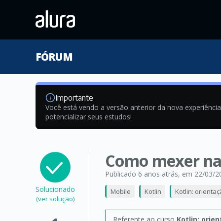
FÓRUM
Importante
Você está vendo a versão anterior da nova experiênci
potencializar seus estudos!
Como mexer na 
Publicado 6 anos atrás
, em 22/03/2
Solucionado
Mobile
Kotlin
Kotlin: orienta
(ver solução)
Referente ao curso
Kotlin: orie