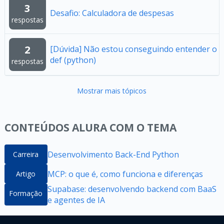
3
Desafio: Calculadora de despesas
respostas
2
[Dúvida] Não estou conseguindo entender o
def (python)
respostas
Mostrar mais tópicos
CONTEÚDOS ALURA COM O TEMA
Desenvolvimento Back-End Python
Carreira
MCP: o que é, como funciona e diferenças
Artigo
Supabase: desenvolvendo backend com BaaS
Formação
e agentes de IA