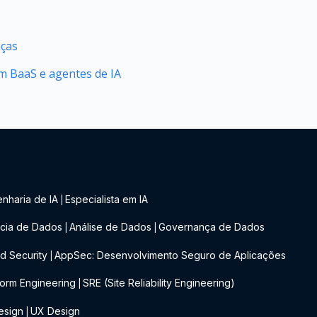
nças
 BaaS e agentes de IA
nharia de IA
Especialista em IA
|
cia de Dados
Análise de Dados
Governança de Dados
|
|
d Security
AppSec: Desenvolvimento Seguro de Aplicações
|
form Engineering
SRE (Site Reliability Engineering)
|
esign
UX Design
|