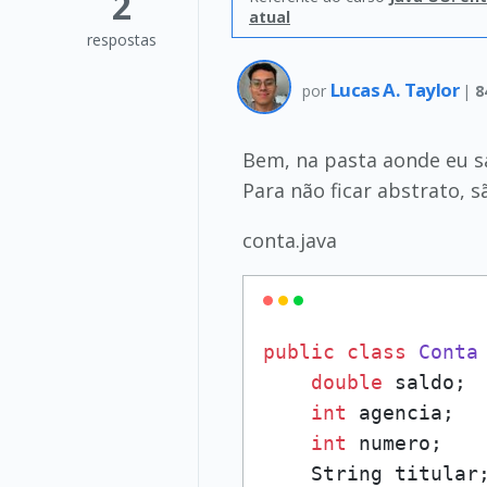
2
atual
respostas
Lucas A. Taylor
por
|
8
Bem, na pasta aonde eu sa
Para não ficar abstrato, sã
conta.java
public
class
Conta
 
double
 saldo;

int
 agencia;

int
 numero;

    String titular;