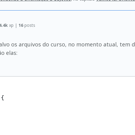
4.4k
xp |
16
posts
lvo os arquivos do curso, no momento atual, tem doi
o elas:
{


