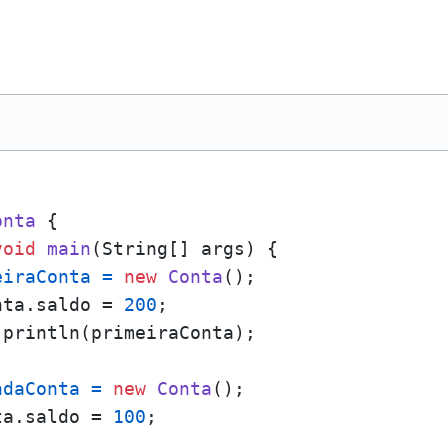
onta
 {

void
main
(String[] args)
 {

eiraConta
=
new
Conta
();

nta.saldo = 
200
;

println(primeiraConta);

ndaConta
=
new
Conta
();

ta.saldo = 
100
;
