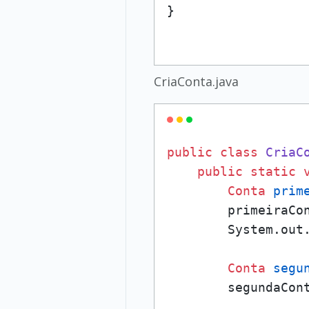
CriaConta.java
public
class
CriaC
public
static
Conta
prim
        primeiraCo
        System.out.
Conta
segu
        segundaCon