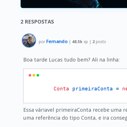
2
RESPOSTAS
Fernando
por
|
48.5k
xp |
2
posts
Boa tarde Lucas tudo bem? Ali na linha:
Conta
primeiraConta
=
n
Essa váriavel primeiraConta recebe uma re
uma referência do tipo Conta, e ira conseg