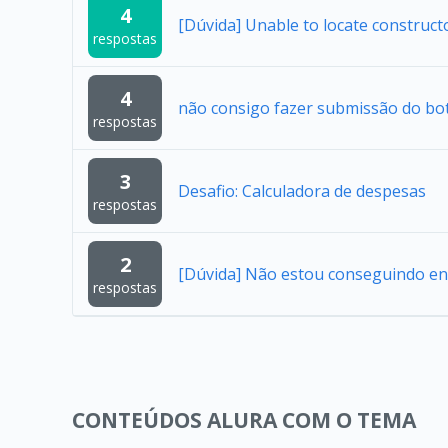
4
[Dúvida] Unable to locate construc
respostas
4
não consigo fazer submissão do bo
respostas
3
Desafio: Calculadora de despesas
respostas
2
[Dúvida] Não estou conseguindo en
respostas
CONTEÚDOS ALURA COM O TEMA