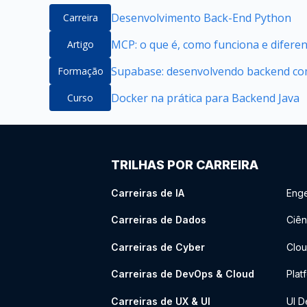
Desenvolvimento Back-End Python
Carreira
MCP: o que é, como funciona e difere
Artigo
Supabase: desenvolvendo backend com
Formação
Docker na prática para Backend Java
Curso
TRILHAS POR CARREIRA
Carreiras de IA
Enge
Carreiras de Dados
Ciên
Carreiras de Cyber
Clou
Carreiras de DevOps & Cloud
Plat
Carreiras de UX & UI
UI D