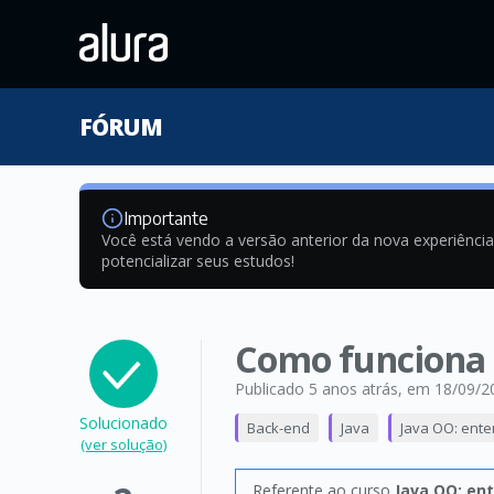
FÓRUM
Importante
Você está vendo a versão anterior da nova experiênci
potencializar seus estudos!
Como funciona 
Publicado 5 anos atrás
, em 18/09/2
Solucionado
Back-end
Java
Java OO: ent
(ver solução)
Referente ao curso
Java OO: en