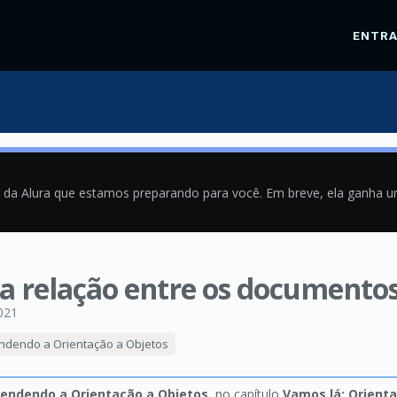
ENTR
a da Alura que estamos preparando para você. Em breve, ela ganha 
a relação entre os documento
021
endendo a Orientação a Objetos
tendendo a Orientação a Objetos
, no capítulo
Vamos lá: Orient