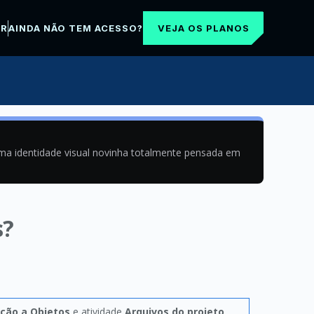
VEJA OS PLANOS
AR
AINDA NÃO TEM ACESSO?
uma identidade visual novinha totalmente pensada em
s?
ação a Objetos
e atividade
Arquivos do projeto