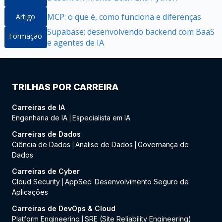
MCP: o que é, como funciona e diferenças
Artigo
Supabase: desenvolvendo backend com BaaS
Formação
e agentes de IA
TRILHAS POR CARREIRA
Carreiras de IA
Engenharia de IA
Especialista em IA
|
Carreiras de Dados
Ciência de Dados
Análise de Dados
Governança de
|
|
Dados
Carreiras de Cyber
Cloud Security
AppSec: Desenvolvimento Seguro de
|
Aplicações
Carreiras de DevOps & Cloud
Platform Engineering
SRE (Site Reliability Engineering)
|