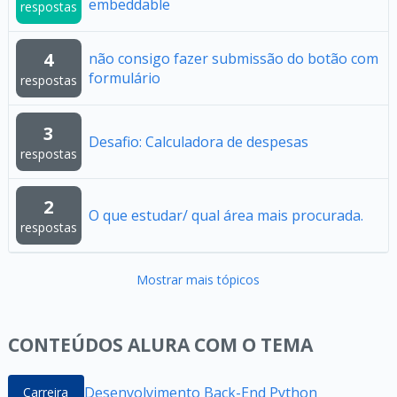
embeddable
respostas
4
não consigo fazer submissão do botão com
formulário
respostas
3
Desafio: Calculadora de despesas
respostas
2
O que estudar/ qual área mais procurada.
respostas
Mostrar mais tópicos
CONTEÚDOS ALURA COM O TEMA
Desenvolvimento Back-End Python
Carreira