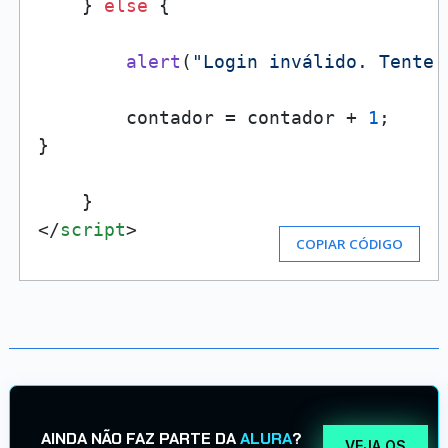
    } 
else
 {

alert
(
"Login inválido. Tente 
        contador = contador + 
1
;

}

</
script
>
COPIAR CÓDIGO
AINDA NÃO FAZ PARTE DA
ALURA
?
VEJA OS