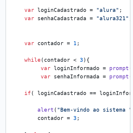
var
 loginCadastrado = 
"alura"
;

var
 senhaCadastrada = 
"alura321"
;

var
 contador = 
1
;

while
(contador < 
3
){

var
 loginInformado = 
prompt
(
var
 senhaInformada = 
prompt
(
if
( loginCadastrado == loginInfor
alert
(
"Bem-vindo ao sistema "
        contador = 
3
;
