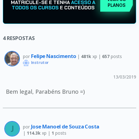
MATRICULE-SE E TENHA
ACESSO A
PLANOS
TODOS OS CURSOS
E CONTEÚDOS
4
RESPOSTAS
Felipe Nascimento
por
|
481k
xp |
657
posts
Instrutor
13/03/2019
Bem legal, Parabéns Bruno =)
Jose Manoel de Souza Costa
por
|
114.3k
xp |
1
posts