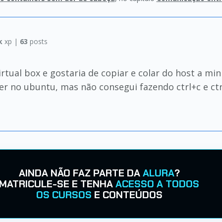
k
xp |
63
posts
rtual box e gostaria de copiar e colar do host a m
er no ubuntu, mas não consegui fazendo ctrl+c e ctr
AINDA NÃO FAZ PARTE DA
ALURA
?
MATRICULE-SE E TENHA
ACESSO A TODOS
OS CURSOS
E CONTEÚDOS