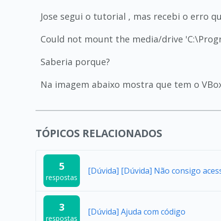
Jose segui o tutorial , mas recebi o erro 
Could not mount the media/drive 'C:\Pro
Saberia porque?
Na imagem abaixo mostra que tem o VBoxGu
TÓPICOS RELACIONADOS
5
[Dúvida] [Dúvida] Não consigo aces
respostas
3
[Dúvida] Ajuda com código
respostas