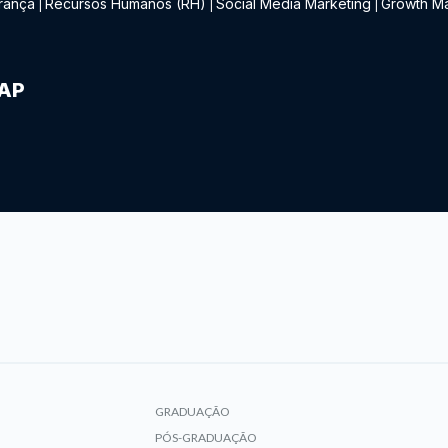
rança
Recursos Humanos (RH)
Social Media Marketing
Growth Ma
|
|
|
IAP
GRADUAÇÃO
PÓS-GRADUAÇÃO