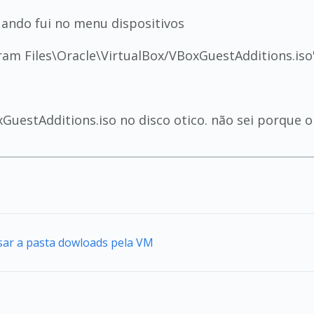
quando fui no menu dispositivos
gram Files\Oracle\VirtualBox/VBoxGuestAdditions.i
estAdditions.iso no disco otico. não sei porque o
sar a pasta dowloads pela VM