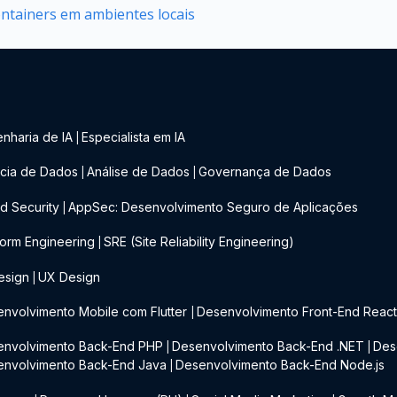
ontainers em ambientes locais
nharia de IA
Especialista em IA
|
cia de Dados
Análise de Dados
Governança de Dados
|
|
d Security
AppSec: Desenvolvimento Seguro de Aplicações
|
form Engineering
SRE (Site Reliability Engineering)
|
esign
UX Design
|
nvolvimento Mobile com Flutter
Desenvolvimento Front-End Reac
|
envolvimento Back-End PHP
Desenvolvimento Back-End .NET
Des
|
|
envolvimento Back-End Java
Desenvolvimento Back-End Node.js
|