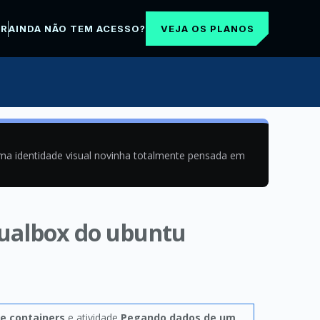
VEJA OS PLANOS
AR
AINDA NÃO TEM ACESSO?
uma identidade visual novinha totalmente pensada em
tualbox do ubuntu
e containers
e atividade
Pegando dados de um