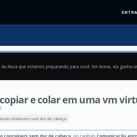
ENTR
a da Alura que estamos preparando para você. Em breve, ela ganha 
 copiar e colar em uma vm vir
0
iando containers sem dor de cabeça
do containers sem dor de cabeça
, no capítulo
Comunicação entr