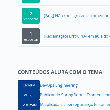
2
[Bug] Não consigo cadastrar usuár
respostas
1
[Reclamação] Errou 404 em aula do 
respostas
CONTEÚDOS ALURA COM O TEMA
DevOps Engineering
Carreira
Publicando SpringBoot e Frontend e
Artigo
IA aplicada à cibersegurança: ferrame
Formação