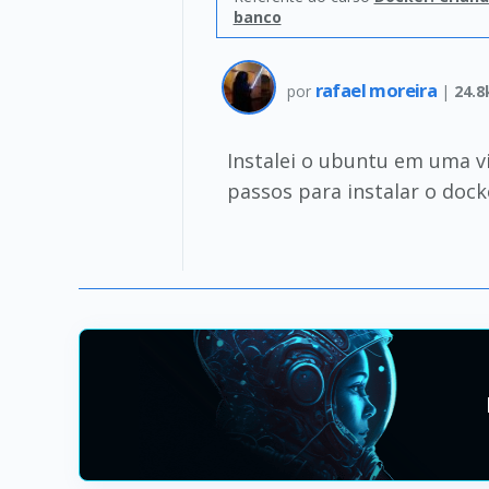
banco
rafael moreira
por
|
24.8
Instalei o ubuntu em uma vi
passos para instalar o dock