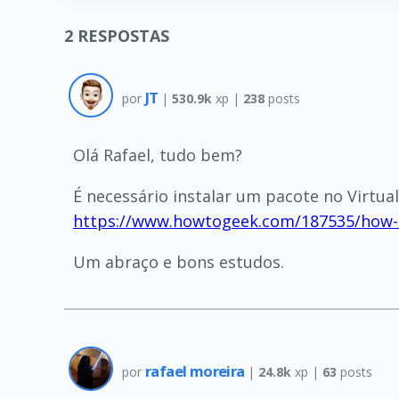
2
RESPOSTAS
JT
por
|
530.9k
xp |
238
posts
Olá Rafael, tudo bem?
É necessário instalar um pacote no Virtual
https://www.howtogeek.com/187535/how-t
Um abraço e bons estudos.
rafael moreira
por
|
24.8k
xp |
63
posts