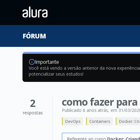
FÓRUM
Importante
Você está vendo a versão anterior da nova experiênci
potencializar seus estudos!
como fazer para
2
Publicado 6 anos atrás
, em 31/03/202
respostas
DevOps
Containers
Docker: Cr
Referente ao curso
Docker: Crian