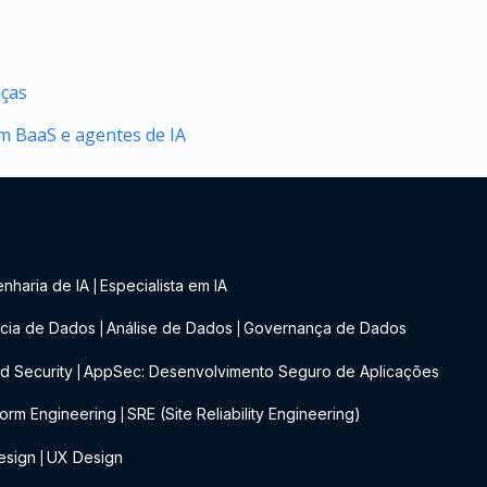
nças
 BaaS e agentes de IA
nharia de IA
Especialista em IA
|
cia de Dados
Análise de Dados
Governança de Dados
|
|
d Security
AppSec: Desenvolvimento Seguro de Aplicações
|
form Engineering
SRE (Site Reliability Engineering)
|
esign
UX Design
|