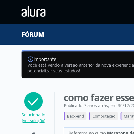
FÓRUM
Importante
Você está vendo a versão anterior da nova experiênci
potencializar seus estudos!
como fazer ess
Publicado 7 anos atrás
, em 30/12/2
Solucionado
Back-end
Computação
Marat
(ver solução)
Referente ao curso
Maratona de