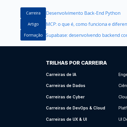
Desenvolvimento Back-End Python
Carreira
MCP: o que é, como funciona e difere
Artigo
Supabase: desenvolvendo backend com
Formação
TRILHAS POR CARREIRA
Carreiras de IA
Enge
Carreiras de Dados
Ciên
Carreiras de Cyber
Clou
Carreiras de DevOps & Cloud
Plat
Carreiras de UX & UI
UI D