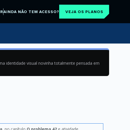
VEJA OS PLANOS
AR
AINDA NÃO TEM ACESSO?
uma identidade visual novinha totalmente pensada em
a
, no capítulo
O problema 42
e atividade