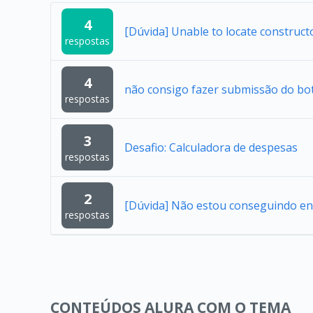
4
[Dúvida] Unable to locate construc
respostas
4
não consigo fazer submissão do bo
respostas
3
Desafio: Calculadora de despesas
respostas
2
[Dúvida] Não estou conseguindo en
respostas
CONTEÚDOS ALURA COM O TEMA