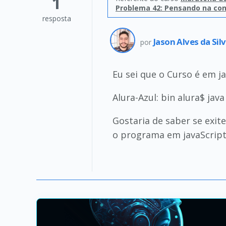
1
Problema 42: Pensando na con
resposta
Jason Alves da Sil
por
Eu sei que o Curso é em j
Alura-Azul: bin alura$ jav
Gostaria de saber se exit
o programa em javaScript 