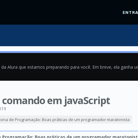
ENTR
a da Alura que estamos preparando para você. Em breve, ela ganha 
e comando em javaScript
019
ona de Programação: Boas práticas de um programador maratonista
 Programação: Boas práticas de um programador maratonist