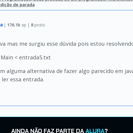
dição de parada
va
|
176.1k
xp |
8
posts
ava mas me surgiu esse dúvida pois estou resolvend
a Main < entrada5.txt
em alguma alternativa de fazer algo parecido em jav
ler essa entrada.
AINDA NÃO FAZ PARTE DA
ALURA
?