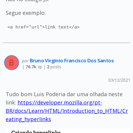
Segue exemplo:
<a href="url">link text</a>
Bruno Virginio Francisco Dos Santos
por
|
76.7k
xp |
2
posts
03/12/2021
Tudo bom Luis Poderia dar uma olhada neste
link:
https://developer.mozilla.org/pt-
BR/docs/Learn/HTML/Introduction_to_HTML/Cr
eating_hyperlinks