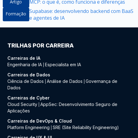
MCP: o que é, como funciona e diferenças
Artigo
Supabase: desenvolvendo backend com BaaS
Formação
e agentes de IA
TRILHAS POR CARREIRA
Carreiras de IA
Engenharia de IA
Especialista em IA
|
Carreiras de Dados
Ciência de Dados
Análise de Dados
Governança de
|
|
Dados
Carreiras de Cyber
Cloud Security
AppSec: Desenvolvimento Seguro de
|
Aplicações
Carreiras de DevOps & Cloud
Platform Engineering
SRE (Site Reliability Engineering)
|
Carreiras de UX & UI