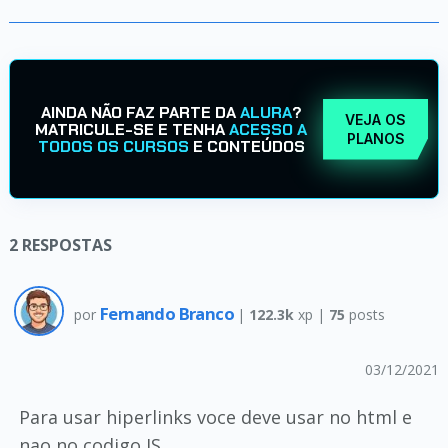
AINDA NÃO FAZ PARTE DA
ALURA
?
VEJA OS
MATRICULE-SE E TENHA
ACESSO A
PLANOS
TODOS OS CURSOS
E CONTEÚDOS
2
RESPOSTAS
Fernando Branco
por
|
122.3k
xp |
75
posts
03/12/2021
Para usar hiperlinks voce deve usar no html e
nao no codigo JS.