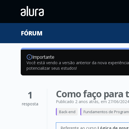
FÓRUM
Importante
Você está vendo a versão anterior da nova experiênci
potencializar seus estudos!
Como faço para t
1
Publicado 2 anos atrás
, em 27/06/202
resposta
Back-end
Fundamentos de Progra
Referente ao curso
Lógica de pro