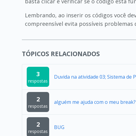
basta clicar e verificar se o código está f
Lembrando, ao inserir os códigos você dev
compreensível evita possíveis problemas 
TÓPICOS RELACIONADOS
3
Duvida na atividade 03; Sistema de 
respostas
2
alguém me ajuda com o meu break?
respostas
2
BUG
respostas