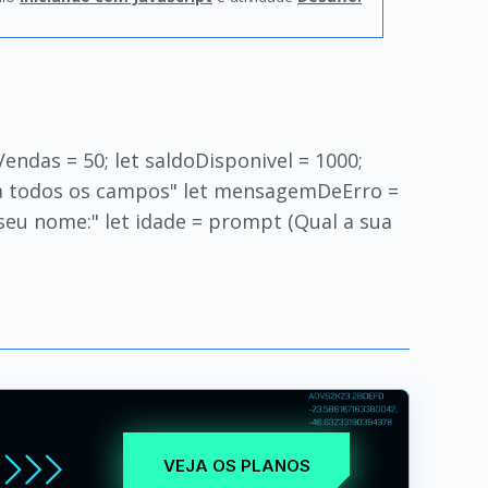
Vendas = 50; let saldoDisponivel = 1000;
cha todos os campos" let mensagemDeErro =
seu nome:" let idade = prompt (Qual a sua
VEJA OS PLANOS