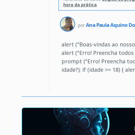
hora da prática
Ana Paula Aquino D
por
alert ("Boas-vindas ao nosso 
alert ("Erro! Preencha tod
prompt ("Erro! Preencha tod
idade?); if (idade >= 18) { ale