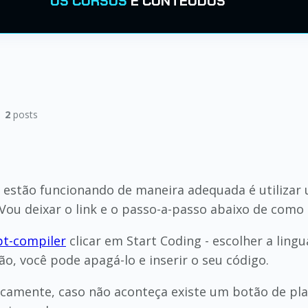
OS CURSOS
E CONTEÚDOS
|
2
posts
s estão funcionando de maneira adequada é utiliza
 Vou deixar o link e o passo-a-passo abaixo de como 
ipt-compiler
clicar em Start Coding - escolher a lingu
o, você pode apagá-lo e inserir o seu código.
amente, caso não aconteça existe um botão de play 