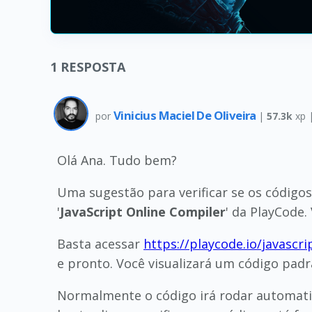
1
RESPOSTA
Vinicius Maciel De Oliveira
por
|
57.3k
xp 
Olá Ana. Tudo bem?
Uma sugestão para verificar se os código
'
JavaScript Online Compiler
' da PlayCode.
Basta acessar
https://playcode.io/javascr
e pronto. Você visualizará um código padrã
Normalmente o código irá rodar automatic