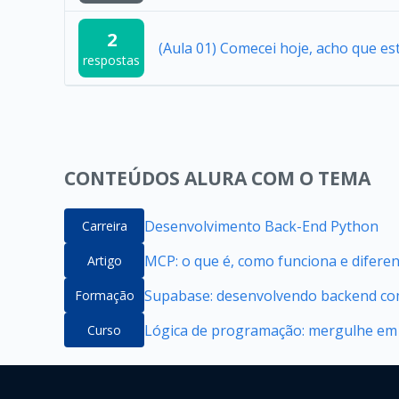
2
(Aula 01) Comecei hoje, acho que e
respostas
CONTEÚDOS ALURA COM O TEMA
Desenvolvimento Back-End Python
Carreira
MCP: o que é, como funciona e difere
Artigo
Supabase: desenvolvendo backend com
Formação
Lógica de programação: mergulhe em
Curso