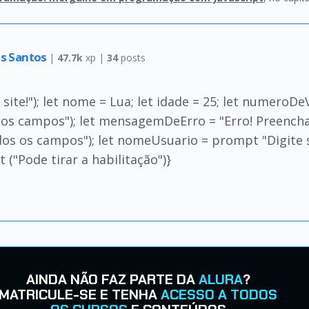
os Santos
|
47.7k
xp |
34
posts
site!"); let nome = Lua; let idade = 25; let numeroDe
os os campos"); let mensagemDeErro = "Erro! Preen
os os campos"); let nomeUsuario = prompt "Digite 
rt ("Pode tirar a habilitação")}
AINDA NÃO FAZ PARTE DA
ALURA
?
MATRICULE-SE E TENHA
ACESSO A TODOS