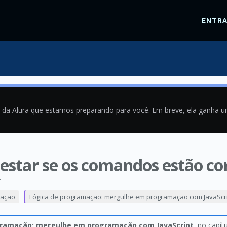
ENTR
a da Alura que estamos preparando para você. Em breve, ela ganha 
estar se os comandos estão co
4
mação
Lógica de programação: mergulhe em programação com JavaScr
gramação: mergulhe em programação com JavaScript
, no capít