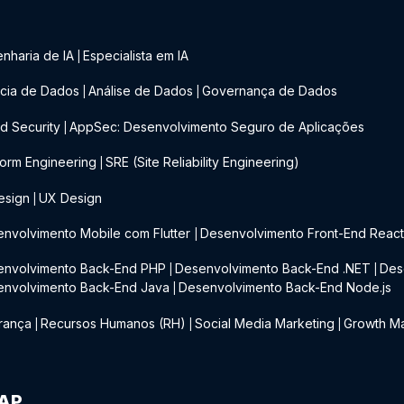
nharia de IA
Especialista em IA
|
cia de Dados
Análise de Dados
Governança de Dados
|
|
d Security
AppSec: Desenvolvimento Seguro de Aplicações
|
form Engineering
SRE (Site Reliability Engineering)
|
esign
UX Design
|
nvolvimento Mobile com Flutter
Desenvolvimento Front-End Reac
|
envolvimento Back-End PHP
Desenvolvimento Back-End .NET
Des
|
|
envolvimento Back-End Java
Desenvolvimento Back-End Node.js
|
rança
Recursos Humanos (RH)
Social Media Marketing
Growth Ma
|
|
|
IAP