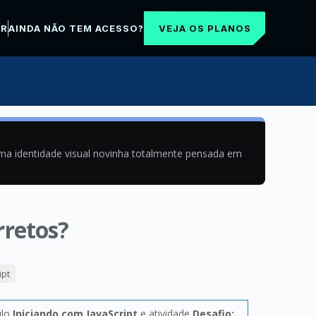
VEJA OS PLANOS
AR
AINDA NÃO TEM ACESSO?
uma identidade visual novinha totalmente pensada em
rretos?
ipt
ulo
Iniciando com JavaScript
e atividade
Desafio: