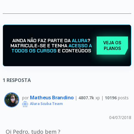
AINDA NÃO FAZ PARTE DA
ALURA
?
VEJA OS
MATRICULE-SE E TENHA
ACESSO A
PLANOS
TODOS OS CURSOS
E CONTEÚDOS
1
RESPOSTA
Matheus Brandino
por
|
4807.7k
xp |
10196
posts
Alura Scuba Team
04/07/2018
Oi Pedro, tudo bem ?