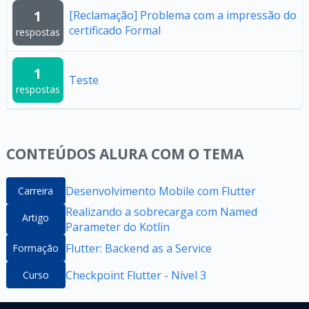
1
[Reclamação] Problema com a impressão do
certificado Formal
respostas
1
Teste
respostas
CONTEÚDOS ALURA COM O TEMA
Desenvolvimento Mobile com Flutter
Carreira
Realizando a sobrecarga com Named
Artigo
Parameter do Kotlin
Flutter: Backend as a Service
Formação
Checkpoint Flutter - Nível 3
Curso