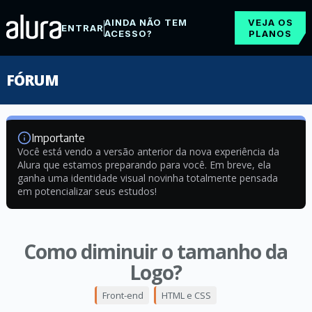
AINDA NÃO TEM
VEJA OS
ENTRAR
ACESSO?
PLANOS
FÓRUM
Importante
Você está vendo a versão anterior da nova experiência da
Alura que estamos preparando para você. Em breve, ela
ganha uma identidade visual novinha totalmente pensada
em potencializar seus estudos!
Como diminuir o tamanho da
Logo?
Front-end
HTML e CSS