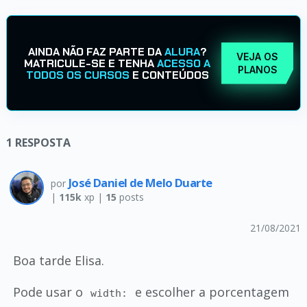
AINDA NÃO FAZ PARTE DA
ALURA
?
VEJA OS
MATRICULE-SE E TENHA
ACESSO A
PLANOS
TODOS OS CURSOS
E CONTEÚDOS
1
RESPOSTA
José Daniel de Melo Duarte
por
|
115k
xp |
15
posts
21/08/2021
Boa tarde Elisa.
Pode usar o
e escolher a porcentagem
width: