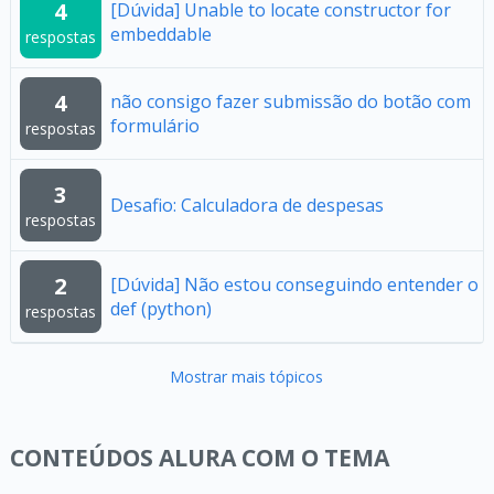
4
[Dúvida] Unable to locate constructor for
embeddable
respostas
4
não consigo fazer submissão do botão com
formulário
respostas
3
Desafio: Calculadora de despesas
respostas
2
[Dúvida] Não estou conseguindo entender o
def (python)
respostas
Mostrar mais tópicos
CONTEÚDOS ALURA COM O TEMA