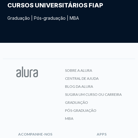
CURSOS UNIVERSITÁRIOS FIAP
Graduação
|
Pós-graduação
|
MBA
SOBRE A ALURA
CENTRAL DE AJUDA
BLOG DA ALURA
SUGIRA UM CURSO OU CARREIRA
GRADUAÇÃO
PÓS-GRADUAÇÃO
MBA
ACOMPANHE-NOS
APPS