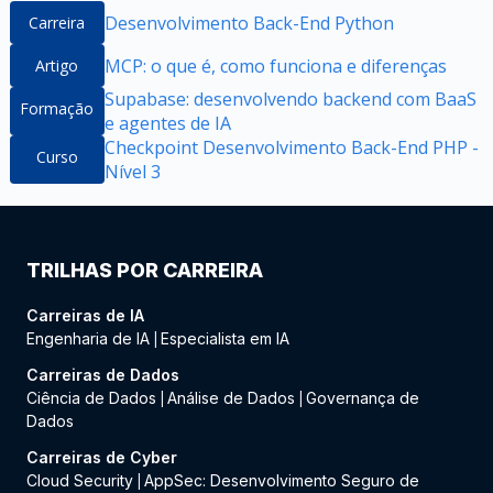
Desenvolvimento Back-End Python
Carreira
MCP: o que é, como funciona e diferenças
Artigo
Supabase: desenvolvendo backend com BaaS
Formação
e agentes de IA
Checkpoint Desenvolvimento Back-End PHP -
Curso
Nível 3
TRILHAS POR CARREIRA
Carreiras de IA
Engenharia de IA
Especialista em IA
|
Carreiras de Dados
Ciência de Dados
Análise de Dados
Governança de
|
|
Dados
Carreiras de Cyber
Cloud Security
AppSec: Desenvolvimento Seguro de
|