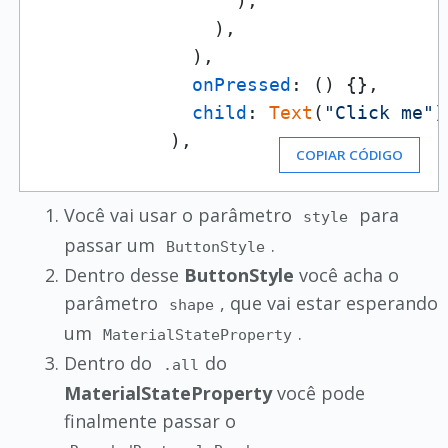
                  ),

                ),

              ),

onPressed
: () {},

child
: 
Text
(
"Click me"
)
            ),
COPIAR CÓDIGO
Você vai usar o parâmetro
para
style
passar um
.
ButtonStyle
Dentro desse
ButtonStyle
você acha o
parâmetro
, que vai estar esperando
shape
um
.
MaterialStateProperty
Dentro do
do
.all
MaterialStateProperty
você pode
finalmente passar o