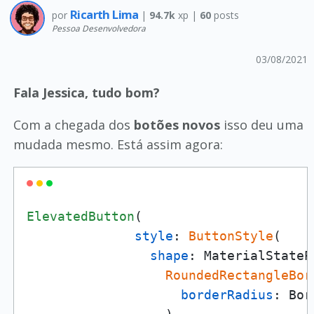
Ricarth Lima
por
|
94.7k
xp |
60
posts
Pessoa Desenvolvedora
03/08/2021
Fala Jessica, tudo bom?
Com a chegada dos
botões novos
isso deu uma
mudada mesmo. Está assim agora:
ElevatedButton
(

style
: 
ButtonStyle
(

shape
: MaterialStateP
RoundedRectangleBor
borderRadius
: Bor